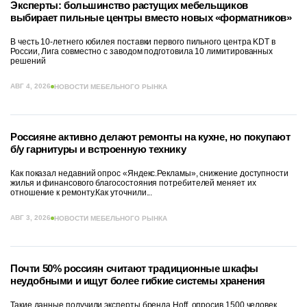
Эксперты: большинство растущих мебельщиков
выбирает пильные центры вместо новых «форматников»
В честь 10-летнего юбилея поставки первого пильного центра KDT в
России, Лига совместно с заводом подготовила 10 лимитированных
решений
АВГ 4, 2026
НОВОСТИ МЕБЕЛЬНОГО РЫНКА
Россияне активно делают ремонты на кухне, но покупают
б/у гарнитуры и встроенную технику
Как показал недавний опрос «Яндекс.Рекламы», снижение доступности
жилья и финансового благосостояния потребителей меняет их
отношение к ремонту.Как уточнили...
АВГ 3, 2026
НОВОСТИ МЕБЕЛЬНОГО РЫНКА
Почти 50% россиян считают традиционные шкафы
неудобными и ищут более гибкие системы хранения
Такие данные получили эксперты бренда Hoff, опросив 1500 человек.