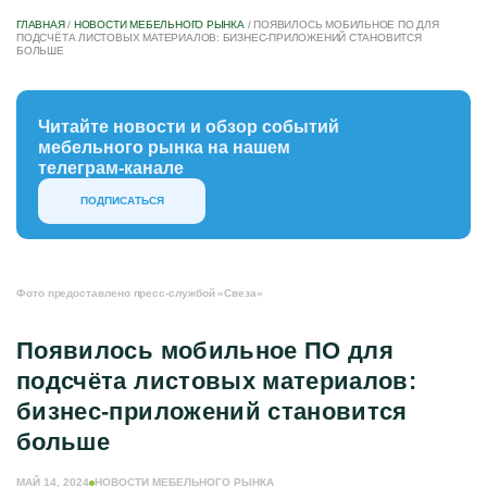
ГЛАВНАЯ
/
НОВОСТИ МЕБЕЛЬНОГО РЫНКА
/
ПОЯВИЛОСЬ МОБИЛЬНОЕ ПО ДЛЯ
ПОДСЧЁТА ЛИСТОВЫХ МАТЕРИАЛОВ: БИЗНЕС-ПРИЛОЖЕНИЙ СТАНОВИТСЯ
БОЛЬШЕ
Читайте новости и обзор событий
мебельного рынка на нашем
телеграм-канале
ПОДПИСАТЬСЯ
Фото предоставлено пресс-службой «Свеза»
Появилось мобильное ПО для
подсчёта листовых материалов:
бизнес-приложений становится
больше
МАЙ 14, 2024
НОВОСТИ МЕБЕЛЬНОГО РЫНКА