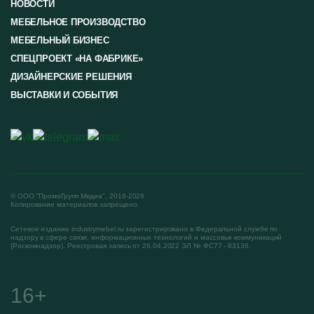
НОВОСТИ
МЕБЕЛЬНОЕ ПРОИЗВОДСТВО
МЕБЕЛЬНЫЙ БИЗНЕС
СПЕЦПРОЕКТ «НА ФАБРИКЕ»
ДИЗАЙНЕРСКИЕ РЕШЕНИЯ
ВЫСТАВКИ И СОБЫТИЯ
© ООО "ПромоГрупп Медиа", 2016-2026
Копирование материалов запрещено.
Сетевое издание industrymebel.ru зарегистрировано в Федеральной службе по
надзору в сфере связи, информационных технологий и массовых коммуникаций
(Роскомнадзор). Реестровая запись от 26.04.2022 ЭЛ № ФС77 - 83136.
16+