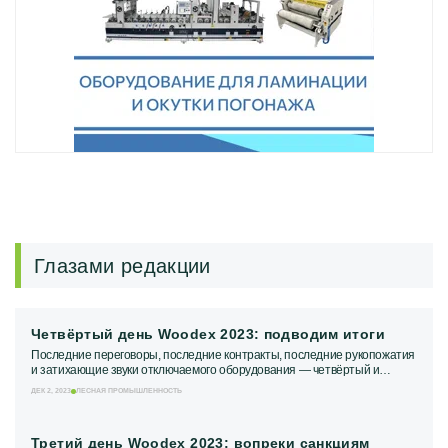
Глазами редакции
Четвёртый день Woodex 2023: подводим итоги
Последние переговоры, последние контракты, последние рукопожатия
и затихающие звуки отключаемого оборудования — четвёртый и
последний день Woodex 2023 подошёл...
ДЕК 2, 2023
ЛЕСНАЯ ПРОМЫШЛЕННОСТЬ
Третий день Woodex 2023: вопреки санкциям