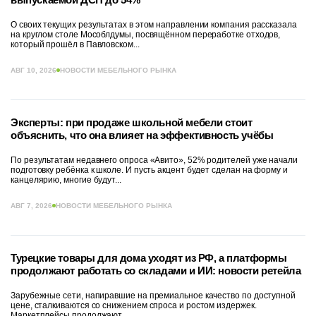
О своих текущих результатах в этом направлении компания рассказала
на круглом столе Мособлдумы, посвящённом переработке отходов,
который прошёл в Павловском...
АВГ 10, 2026
НОВОСТИ МЕБЕЛЬНОГО РЫНКА
Эксперты: при продаже школьной мебели стоит
объяснить, что она влияет на эффективность учёбы
По результатам недавнего опроса «Авито», 52% родителей уже начали
подготовку ребёнка к школе. И пусть акцент будет сделан на форму и
канцелярию, многие будут...
АВГ 7, 2026
НОВОСТИ МЕБЕЛЬНОГО РЫНКА
Турецкие товары для дома уходят из РФ, а платформы
продолжают работать со складами и ИИ: новости ретейла
Зарубежные сети, напиравшие на премиальное качество по доступной
цене, сталкиваются со снижением спроса и ростом издержек.
Маркетплейсы продолжают...