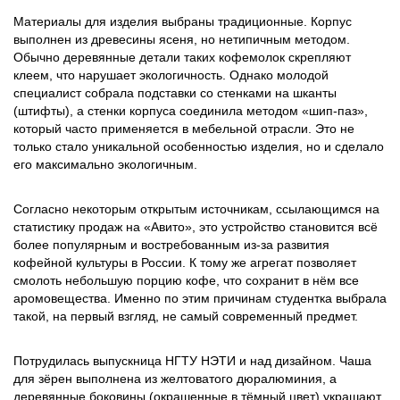
Материалы для изделия выбраны традиционные. Корпус
выполнен из древесины ясеня, но нетипичным методом.
Обычно деревянные детали таких кофемолок скрепляют
клеем, что нарушает экологичность. Однако молодой
специалист собрала подставки со стенками на шканты
(штифты), а стенки корпуса соединила методом «шип-паз»,
который часто применяется в мебельной отрасли. Это не
только стало уникальной особенностью изделия, но и сделало
его максимально экологичным.
Согласно некоторым открытым источникам, ссылающимся на
статистику продаж на «Авито», это устройство становится всё
более популярным и востребованным из-за развития
кофейной культуры в России. К тому же агрегат позволяет
смолоть небольшую порцию кофе, что сохранит в нём все
аромовещества. Именно по этим причинам студентка выбрала
такой, на первый взгляд, не самый современный предмет.
Потрудилась выпускница НГТУ НЭТИ и над дизайном. Чаша
для зёрен выполнена из желтоватого дюралюминия, а
деревянные боковины (окрашенные в тёмный цвет) украшают