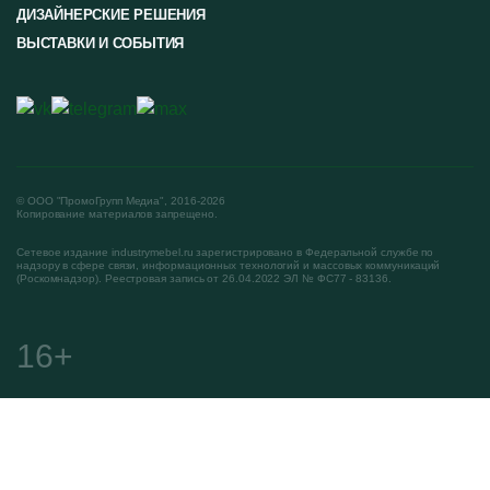
ДИЗАЙНЕРСКИЕ РЕШЕНИЯ
ВЫСТАВКИ И СОБЫТИЯ
© ООО "ПромоГрупп Медиа", 2016-2026
Копирование материалов запрещено.
Сетевое издание industrymebel.ru зарегистрировано в Федеральной службе по
надзору в сфере связи, информационных технологий и массовых коммуникаций
(Роскомнадзор). Реестровая запись от 26.04.2022 ЭЛ № ФС77 - 83136.
16+