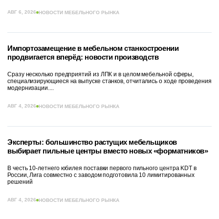
АВГ 6, 2026
НОВОСТИ МЕБЕЛЬНОГО РЫНКА
Импортозамещение в мебельном станкостроении
продвигается вперёд: новости производств
Сразу несколько предприятий из ЛПК и в целом мебельной сферы,
специализирующиеся на выпуске станков, отчитались о ходе проведения
модернизации....
АВГ 4, 2026
НОВОСТИ МЕБЕЛЬНОГО РЫНКА
Эксперты: большинство растущих мебельщиков
выбирает пильные центры вместо новых «форматников»
В честь 10-летнего юбилея поставки первого пильного центра KDT в
России, Лига совместно с заводом подготовила 10 лимитированных
решений
АВГ 4, 2026
НОВОСТИ МЕБЕЛЬНОГО РЫНКА