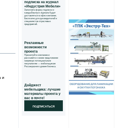
подписка на журнал
«Индустрия Мебели»
Заполните форму подписки и
каждый выпуск журнала будет
доставляться в офис компании.
Бесплатно для руководителей и
специалистов отраслевых
предприятий.
Рекламные
возможности
проекта
Презентуйте компанию и
расскажите о своем предложении
напрямую потенциальным
покупателям — мебельщикам
России разного уровня бизнеса.
а и
Дайджест
мебельщика: лучшие
материалы проекта у
вас в почте!
ПОДПИСАТЬСЯ