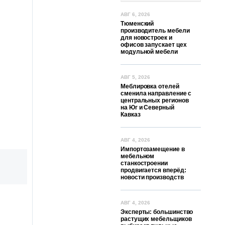
АВГ 6, 2026
Тюменский
производитель мебели
для новостроек и
офисов запускает цех
модульной мебели
АВГ 5, 2026
Меблировка отелей
сменила направление с
центральных регионов
на Юг и Северный
Кавказ
АВГ 4, 2026
Импортозамещение в
мебельном
станкостроении
продвигается вперёд:
новости производств
АВГ 4, 2026
Эксперты: большинство
растущих мебельщиков