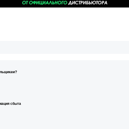
ельщикам?
икация сбыта