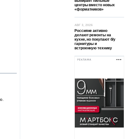
выбирает пильные
центры вместо новых
«форматников»
АВГ 3, 2026
Россияне активно
делают ремонты на
кухне, но покупают б/у
гарнитуры и
встроенную технику
РЕКЛАМА
ю.