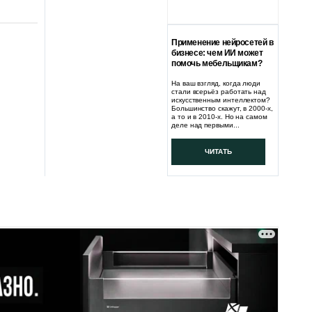
Применение нейросетей в
бизнесе: чем ИИ может
помочь мебельщикам?
На ваш взгляд, когда люди
стали всерьёз работать над
искусственным интеллектом?
Большинство скажут, в 2000-х,
а то и в 2010-х. Но на самом
деле над первыми...
ЧИТАТЬ