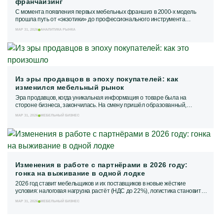
франчайзинг
С момента появления первых мебельных франшиз в 2000-х модель
прошла путь от «экзотики» до профессионального инструмента
масштабирования. На примере 25-летнего...
МАР 31, 2026
АНАЛИТИКА РЫНКА
Из эры продавцов в эпоху покупателей: как
изменился мебельный рынок
Эра продавцов, когда уникальная информация о товаре была на
стороне бизнеса, закончилась. На смену пришёл образованный,
скептичный и неторопливый покупатель,...
МАР 31, 2026
МЕБЕЛЬНЫЙ БИЗНЕС
Изменения в работе с партнёрами в 2026 году:
гонка на выживание в одной лодке
2026 год ставит мебельщиков и их поставщиков в новые жёсткие
условия: налоговая нагрузка растёт (НДС до 22%), логистика становится
менее предсказуемой, а...
МАР 31, 2026
МЕБЕЛЬНЫЙ БИЗНЕС