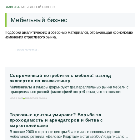
ГЛАВНАЯ
/
МЕБЕЛЬНЫЙ БИЗНЕС
Мебельный бизнес
Подборка аналитических и обзорных материалов, отражающая хронологию
изменения отраслевого рынка.
Современный потребитель мебели: взгляд
экспертов по консалтингу
Миллениалы и зумеры формируют два параллельных рынка мебели с
принципиально разной философией потребления, что заставляет
производителей пересматривать и...
ИЮЛ 8, 2026
АНАЛИТИКА РЫНКА
Торговые центры умирают? Борьба за
проходимость и арендаторов и битва с
маркетплейсами
В начале 2000-х торговые центры были в числе основных игроков
мебельного ретейла. «Деловой Квартал» в статье 2007 года писал о