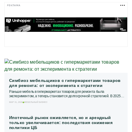
РЕКЛАМА
Симбиоз мебельщиков с гипермаркетами товаров
для ремонта: от эксперимента к стратегии
Раньше мебель в гипермаркетах товаров для ремонта была
экспериментом, а теперь становится долгосрочной стратегией. В 2025
году число мебельных салонов в...
МАР 31, 2026
МЕБЕЛЬНЫЙ БИЗНЕС
Ипотечный рынок оживляется, но и арендный
только увеличивается: последствия снижения
политики ЦБ