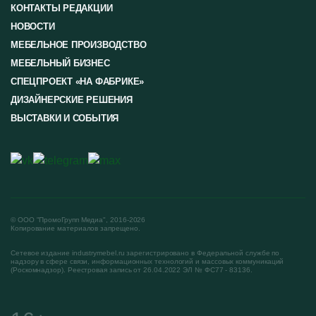
КОНТАКТЫ РЕДАКЦИИ
НОВОСТИ
МЕБЕЛЬНОЕ ПРОИЗВОДСТВО
МЕБЕЛЬНЫЙ БИЗНЕС
СПЕЦПРОЕКТ «НА ФАБРИКЕ»
ДИЗАЙНЕРСКИЕ РЕШЕНИЯ
ВЫСТАВКИ И СОБЫТИЯ
© ООО "ПромоГрупп Медиа", 2016-2026
Копирование материалов запрещено.
Сетевое издание industrymebel.ru зарегистрировано в Федеральной службе по
надзору в сфере связи, информационных технологий и массовых коммуникаций
(Роскомнадзор). Реестровая запись от 26.04.2022 ЭЛ № ФС77 - 83136.