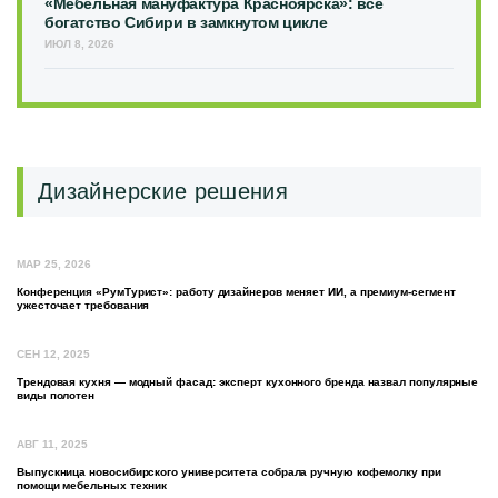
«Мебельная мануфактура Красноярска»: всё
богатство Сибири в замкнутом цикле
ИЮЛ 8, 2026
Дизайнерские решения
МАР 25, 2026
Конференция «РумТурист»: работу дизайнеров меняет ИИ, а премиум-сегмент
ужесточает требования
СЕН 12, 2025
Трендовая кухня — модный фасад: эксперт кухонного бренда назвал популярные
виды полотен
АВГ 11, 2025
Выпускница новосибирского университета собрала ручную кофемолку при
помощи мебельных техник