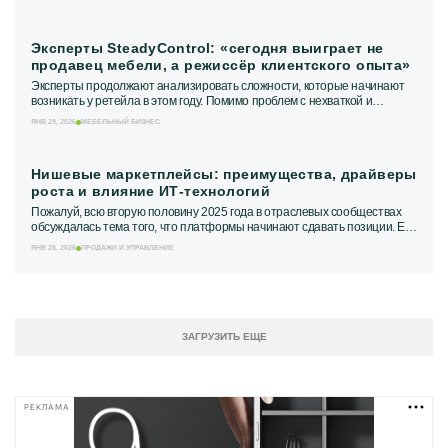
Эксперты SteadyControl: «сегодня выиграет не
продавец мебели, а режиссёр клиентского опыта»
Эксперты продолжают анализировать сложности, которые начинают
возникать у ретейла в этом году. Помимо проблем с нехваткой и
обучением мебельных менеджеров в их...
ЯНВ 29, 2026
МЕБЕЛЬНЫЙ БИЗНЕС
Нишевые маркетплейсы: преимущества, драйверы
роста и влияние ИТ-технологий
Пожалуй, всю вторую половину 2025 года в отраслевых сообществах
обсуждалась тема того, что платформы начинают сдавать позиции. Ещё
в сентябре прошлого года мы...
ЯНВ 28, 2026
ПРОДАЖИ И УПРАВЛЕНИЕ
ЗАГРУЗИТЬ ЕЩЕ
РЕКЛАМА