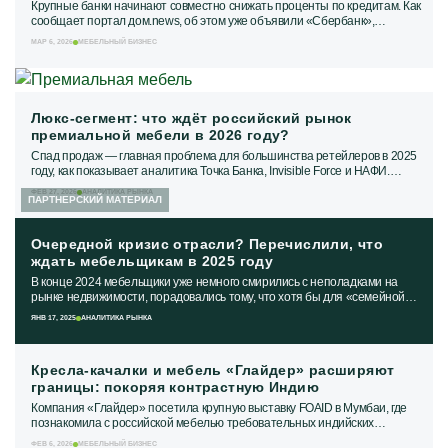
Крупные банки начинают совместно снижать проценты по кредитам. Как
сообщает портал дом.news, об этом уже объявили «Сбербанк»,
«Альфа-Банк» и «Совкомбанк»....
МАР 6, 2026
МЕБЕЛЬНЫЙ БИЗНЕС
Люкс-сегмент: что ждёт российский рынок
премиальной мебели в 2026 году?
Спад продаж — главная проблема для большинства ретейлеров в 2025
году, как показывает аналитика Точка Банка, Invisible Force и НАФИ.
Мебельщики, ожидаемо,...
ФЕВ 27, 2026
АНАЛИТИКА РЫНКА
ПАРТНЕРСКИЙ МАТЕРИАЛ
Очередной кризис отрасли? Перечислили, что
ждать мебельщикам в 2025 году
В конце 2024 мебельщики уже немного смирились с неполадками на
рынке недвижимости, порадовались тому, что хотя бы для «семейной
ипотеки» увеличили...
ЯНВ 17, 2025
АНАЛИТИКА РЫНКА
Кресла-качалки и мебель «Глайдер» расширяют
границы: покоряя контрастную Индию
Компания «Глайдер» посетила крупную выставку FOAID в Мумбаи, где
познакомила с российской мебелью требовательных индийских
потребителей. Как оказалось, жители...
ФЕВ 6, 2026
МЕБЕЛЬНЫЙ БИЗНЕС