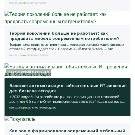
том, что столичные комплексы...
ИЮН 19, 2026
АНАЛИТИКА РЫНКА
Теория поколений больше не работает: как
продавать мебель современным потребителям?
Теория поколений, десятилетиями служившая основой маркетинговых
стратегий, сегодня даёт сбои. Современный потребитель — это
«сложный поколенческий гибрид»,...
МАР 31, 2026
МЕБЕЛЬНЫЙ БИЗНЕС
ПАРТНЕРСКИЙ МАТЕРИАЛ
Базовая автоматизация: обязательные ИТ-решения
для бизнеса сегодня
К 2032 году объём российского рынка информационных технологий
достигнет 6,5 трлн рублей, превысив показатель 2024 года в два раза
(2,8 трлн рублей). Такие...
СЕН 16, 2025
МЕБЕЛЬНОЕ ПРОИЗВОДСТВО
Как рос и формировался современный мебельный