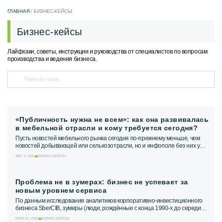
ГЛАВНАЯ
/
БИЗНЕС-КЕЙСЫ
Бизнес-кейсы
Лайфхаки, советы, инструкции и руководства от специалистов по вопросам
производства и ведения бизнеса.
«Публичность нужна не всем»: как она развивалась
в мебельной отрасли и кому требуется сегодня?
Пусть новостей мебельного рынка сегодня по-прежнему меньше, чем
новостей добывающей или сельхозотрасли, но и инфополе без них уже
не обходится. Мебельная...
АВГ 3, 2026
БИЗНЕС-КЕЙСЫ
Проблема не в зумерах: бизнес не успевает за
новым уровнем сервиса
По данным исследования аналитиков корпоративно-инвестиционного
бизнеса SberCIB, зумеры (люди, рождённые с конца 1990-х до середины
2010-х годов) уже сегодня...
ИЮН 26, 2026
БИЗНЕС-КЕЙСЫ