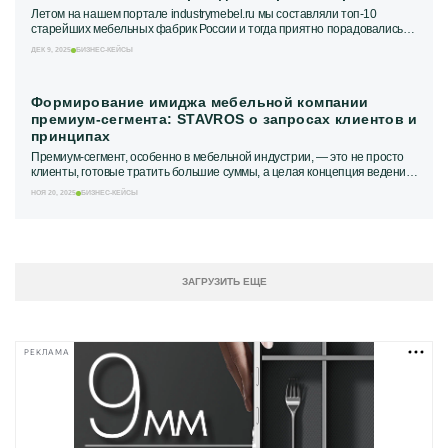
Летом на нашем портале industrymebel.ru мы составляли топ‑10
старейших мебельных фабрик России и тогда приятно порадовались
тому, что у одного...
ДЕК 9, 2025
БИЗНЕС-КЕЙСЫ
Формирование имиджа мебельной компании
премиум-сегмента: STAVROS о запросах клиентов и
принципах
Премиум-сегмент, особенно в мебельной индустрии, — это не просто
клиенты, готовые тратить большие суммы, а целая концепция ведения
бизнеса. Здесь требуется...
НОЯ 20, 2025
БИЗНЕС-КЕЙСЫ
ЗАГРУЗИТЬ ЕЩЕ
РЕКЛАМА