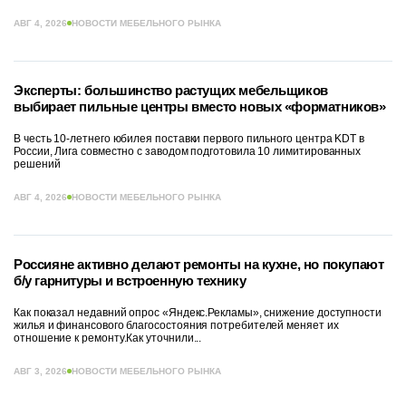
АВГ 4, 2026
НОВОСТИ МЕБЕЛЬНОГО РЫНКА
Эксперты: большинство растущих мебельщиков
выбирает пильные центры вместо новых «форматников»
В честь 10-летнего юбилея поставки первого пильного центра KDT в
России, Лига совместно с заводом подготовила 10 лимитированных
решений
АВГ 4, 2026
НОВОСТИ МЕБЕЛЬНОГО РЫНКА
Россияне активно делают ремонты на кухне, но покупают
б/у гарнитуры и встроенную технику
Как показал недавний опрос «Яндекс.Рекламы», снижение доступности
жилья и финансового благосостояния потребителей меняет их
отношение к ремонту.Как уточнили...
АВГ 3, 2026
НОВОСТИ МЕБЕЛЬНОГО РЫНКА