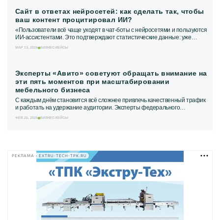
Сайт в ответах нейросетей: как сделать так, чтобы
ваш контент процитировал ИИ?
«Пользователи всё чаще уходят в чат-боты с нейросетями и пользуются
ИИ-ассистентами. Это подтверждают статистические данные: уже
сейчас 60% инфозапросов...
МАР 13, 2026
БИЗНЕС-КЕЙСЫ
Эксперты «Авито» советуют обращать внимание на
эти пять моментов при масштабировании
мебельного бизнеса
С каждым днём становится всё сложнее привлечь качественный трафик
и работать на удержание аудитории. Эксперты федерального
классифайда на основании опыта...
ФЕВ 26, 2026
БИЗНЕС-КЕЙСЫ
РЕКЛАМА • EXTRU-TECH-TPK.RU