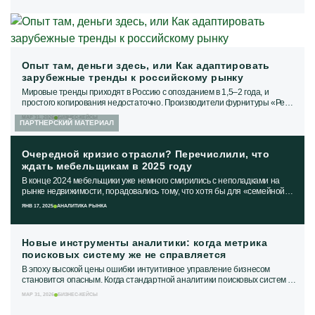
Опыт там, деньги здесь, или Как адаптировать
зарубежные тренды к российскому рынку
Мировые тренды приходят в Россию с опозданием в 1,5–2 года, и
простого копирования недостаточно. Производители фурнитуры «Рейс
Рус» и «БОЯРД» рассказывают, как...
МАР 31, 2026
БИЗНЕС-КЕЙСЫ
ПАРТНЕРСКИЙ МАТЕРИАЛ
Очередной кризис отрасли? Перечислили, что
ждать мебельщикам в 2025 году
В конце 2024 мебельщики уже немного смирились с неполадками на
рынке недвижимости, порадовались тому, что хотя бы для «семейной
ипотеки» увеличили...
ЯНВ 17, 2025
АНАЛИТИКА РЫНКА
Новые инструменты аналитики: когда метрика
поисковых систему же не справляется
В эпоху высокой цены ошибки интуитивное управление бизнесом
становится опасным. Когда стандартной аналитики поисковых систем и
CRM недостаточно, на помощь...
МАР 31, 2026
БИЗНЕС-КЕЙСЫ