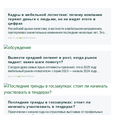
Кадры в мебельной логистике: почему компании
теряют деньги с людьми, но не видят этого в
цифрах
Российский рынок логистики, в частности в мебельном направлении,
претерпевал значительные изменения последние несколько лет. Это
привело к тому, что в текущих...
ФЕВ 17, 2026
БИЗНЕС-КЕЙСЫ
Вывести средний сегмент в рост, когда рынок
падает: какие шаги помогут?
Сегодня даже самые ярые оптимисты признают, что в 2025 году
мебельный рынок «покатился» с горки 2023 ― начала 2024 года
прямиком вниз. Как...
ДЕК 9, 2025
БИЗНЕС-КЕЙСЫ
Последние тренды в госзакупках: стоит ли
начинать участвовать в тендерах?
Практически с начала года на отраслевых выставках от профильных