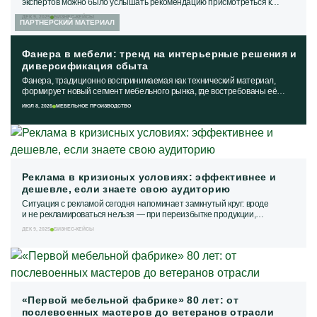
экспертов можно было услышать рекомендацию присмотреться к
тендерам. Да, есть нюансы и...
ДЕК 9, 2025
БИЗНЕС-КЕЙСЫ
ПАРТНЕРСКИЙ МАТЕРИАЛ
Фанера в мебели: тренд на интерьерные решения и
диверсификация сбыта
Фанера, традиционно воспринимаемая как технический материал,
формирует новый сегмент мебельного рынка, где востребованы её
прочностные характеристики и...
ИЮЛ 8, 2026
МЕБЕЛЬНОЕ ПРОИЗВОДСТВО
Реклама в кризисных условиях: эффективнее и
дешевле, если знаете свою аудиторию
Ситуация с рекламой сегодня напоминает замкнутый круг: вроде
и не рекламироваться нельзя — при переизбытке продукции,
информации и высокой...
ДЕК 9, 2025
БИЗНЕС-КЕЙСЫ
«Первой мебельной фабрике» 80 лет: от
послевоенных мастеров до ветеранов отрасли