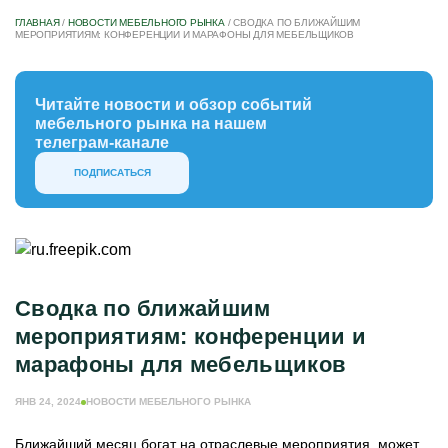
ГЛАВНАЯ
/
НОВОСТИ МЕБЕЛЬНОГО РЫНКА
/
СВОДКА ПО БЛИЖАЙШИМ
МЕРОПРИЯТИЯМ: КОНФЕРЕНЦИИ И МАРАФОНЫ ДЛЯ МЕБЕЛЬЩИКОВ
Читайте новости и обзор событий
мебельного рынка на нашем
телеграм-канале
ПОДПИСАТЬСЯ
Сводка по ближайшим
мероприятиям: конференции и
марафоны для мебельщиков
ЯНВ 24, 2024
НОВОСТИ МЕБЕЛЬНОГО РЫНКА
Ближайший месяц богат на отраслевые мероприятия, может