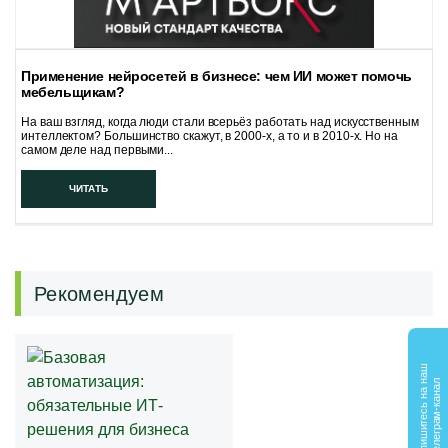
Применение нейросетей в бизнесе: чем ИИ может помочь
мебельщикам?
На ваш взгляд, когда люди стали всерьёз работать над искусственным
интеллектом? Большинство скажут, в 2000-х, а то и в 2010-х. Но на
самом деле над первыми...
ЧИТАТЬ
Рекомендуем
П
о
д
п
и
ш
и
т
е
с
ь
н
а
а
ш
т
е
л
е
г
р
а
м
-
к
а
н
а
н
л