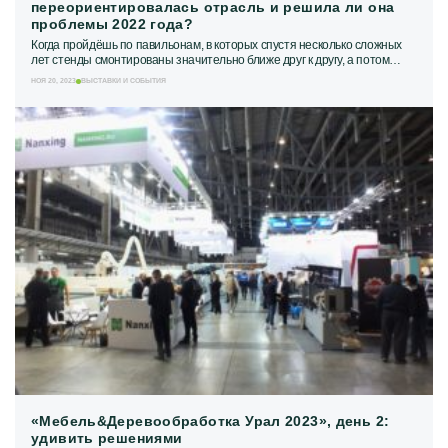
переориентировалась отрасль и решила ли она
проблемы 2022 года?
Когда пройдёшь по павильонам, в которых спустя несколько сложных
лет стенды смонтированы значительно ближе друг к другу, а потом
заглянешь в путеводитель и...
НОЯ 20, 2023
ВЫСТАВКИ И СОБЫТИЯ
«Мебель&Деревообработка Урал 2023», день 2:
удивить решениями