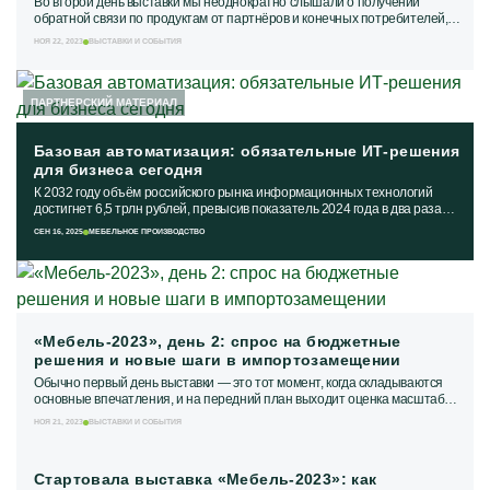
Во второй день выставки мы неоднократно слышали о получении
обратной связи по продуктам от партнёров и конечных потребителей, а
также о запуске тестовых...
НОЯ 22, 2023
ВЫСТАВКИ И СОБЫТИЯ
ПАРТНЕРСКИЙ МАТЕРИАЛ
Базовая автоматизация: обязательные ИТ-решения
для бизнеса сегодня
К 2032 году объём российского рынка информационных технологий
достигнет 6,5 трлн рублей, превысив показатель 2024 года в два раза
(2,8 трлн рублей). Такие...
СЕН 16, 2025
МЕБЕЛЬНОЕ ПРОИЗВОДСТВО
«Мебель-2023», день 2: спрос на бюджетные
решения и новые шаги в импортозамещении
Обычно первый день выставки — это тот момент, когда складываются
основные впечатления, и на передний план выходит оценка масштаба
экспозиции, среза участников,...
НОЯ 21, 2023
ВЫСТАВКИ И СОБЫТИЯ
Стартовала выставка «Мебель-2023»: как