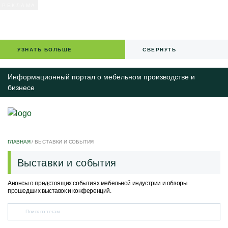
УЗНАТЬ БОЛЬШЕ
СВЕРНУТЬ
Информационный портал о мебельном производстве и
бизнесе
ГЛАВНАЯ
/
ВЫСТАВКИ И СОБЫТИЯ
НОВОСТИ
Выставки и события
IT-РЕШЕНИЯ ДЛЯ БИЗНЕСА
Анонсы о предстоящих событиях мебельной индустрии и обзоры
КАЛЕНДАРЬ МЕРОПРИЯТИЙ
прошедших выставок и конференций.
СПЕЦПРОЕКТЫ
МЕБЕЛЬНЫЙ БИЗНЕС