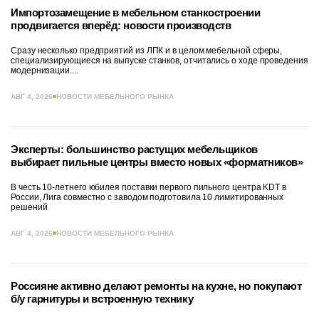
Импортозамещение в мебельном станкостроении
продвигается вперёд: новости производств
Сразу несколько предприятий из ЛПК и в целом мебельной сферы,
специализирующиеся на выпуске станков, отчитались о ходе проведения
модернизации....
АВГ 4, 2026
НОВОСТИ МЕБЕЛЬНОГО РЫНКА
Эксперты: большинство растущих мебельщиков
выбирает пильные центры вместо новых «форматников»
В честь 10-летнего юбилея поставки первого пильного центра KDT в
России, Лига совместно с заводом подготовила 10 лимитированных
решений
АВГ 4, 2026
НОВОСТИ МЕБЕЛЬНОГО РЫНКА
Россияне активно делают ремонты на кухне, но покупают
б/у гарнитуры и встроенную технику