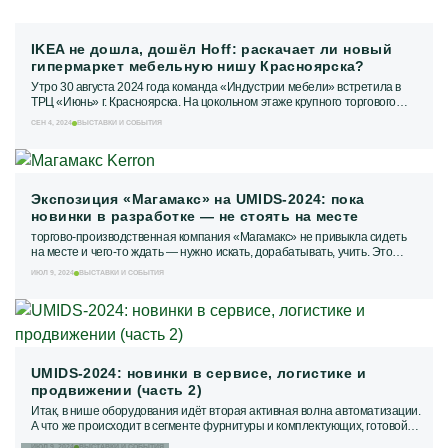
МЕБЕЛЬНОЕ ПРОИЗВОДСТВО
ЕЩЁ РУБРИКИ
IKEA не дошла, дошёл Hoff: раскачает ли новый
гипермаркет мебельную нишу Красноярска?
ЖУРНАЛ ИНДУСТРИЯ МЕБЕЛИ
Утро 30 августа 2024 года команда «Индустрии мебели» встретила в
ТРЦ «Июнь» г. Красноярска. На цокольном этаже крупного торгового
ИНФОРМАЦИЯ О ПОРТАЛЕ
центра открыл свои двери...
СЕН 4, 2024
ВЫСТАВКИ И СОБЫТИЯ
РЕКЛАМОДАТЕЛЯМ
Экспозиция «Магамакс» на UMIDS-2024: пока
новинки в разработке — не стоять на месте
торгово-производственная компания «Магамакс» не привыкла сидеть
на месте и чего-то ждать — нужно искать, дорабатывать, учить. Это
выразилось даже в стенде...
ИЮЛ 9, 2024
ВЫСТАВКИ И СОБЫТИЯ
UMIDS-2024: новинки в сервисе, логистике и
продвижении (часть 2)
Итак, в нише оборудования идёт вторая активная волна автоматизации.
А что же происходит в сегменте фурнитуры и комплектующих, готовой
мебели и матрасов? Там...
ИЮЛ 9, 2024
ВЫСТАВКИ И СОБЫТИЯ