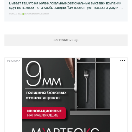
Бывает так, что на более локальные региональные выставки компании
едут не намеренно, а как бы заодно. Там презентуют товары и услуги,
которые уже показывали на...
СЕН 23, 2023
ВЫСТАВКИ И СОБЫТИЯ
ЗАГРУЗИТЬ ЕЩЕ
РЕКЛАМА