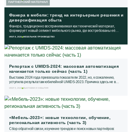
ПАРТНЕРСКИЙ МАТЕРИАЛ
Фанера в мебели: тренд на интерьерные решения и
диверсификация сбыта
Фанера, традиционно воспринимаемая как технический материал,
формирует новый сегмент мебельного рынка, где востребованы её
прочностные характеристики и...
ИЮЛ 8, 2026
МЕБЕЛЬНОЕ ПРОИЗВОДСТВО
Репортаж с UMIDS-2024: массовая автоматизация
начинается только сейчас (часть 1)
Выставка 2024 года превзошла показатели 2022, но, к сожалению,
уступила результатам юбилейной UMIDS-2023. Причина здесь не в
организации или в снижении...
ИЮЛ 9, 2024
ВЫСТАВКИ И СОБЫТИЯ
«Мебель-2023»: новые технологии, обучение,
региональная активность (часть 3)
Сбор обратной связи, изучение трендов и поиск новых партнёров: