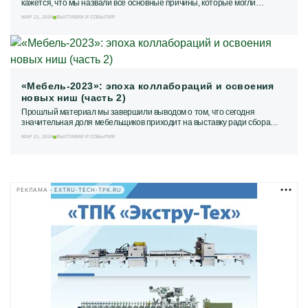
кажется, что мы назвали все основные причины, которые могли
привести участников и гостей на...
МАР 21, 2024
ВЫСТАВКИ И СОБЫТИЯ
«Мебель-2023»: эпоха коллабораций и освоения
новых ниш (часть 2)
Прошлый материал мы завершили выводом о том, что сегодня
значительная доля мебельщиков приходит на выставку ради сбора
обратной связи и оценки деятельности...
МАР 21, 2024
ВЫСТАВКИ И СОБЫТИЯ
РЕКЛАМА • EXTRU-TECH-TPK.RU