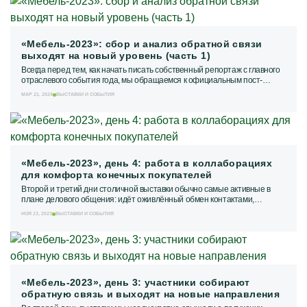
«Мебель-2023»: сбор и анализ обратной связи
выходят на новый уровень (часть 1)
Всегда перед тем, как начать писать собственный репортаж с главного
отраслевого события года, мы обращаемся к официальным пост-
релизам. Итак, согласно...
МАР 21, 2024
ВЫСТАВКИ И СОБЫТИЯ
«Мебель-2023», день 4: работа в коллаборациях
для комфорта конечных покупателей
Второй и третий дни столичной выставки обычно самые активные в
плане делового общения: идёт оживлённый обмен контактами,
проводятся переговоры, подписываются...
НОЯ 23, 2023
ВЫСТАВКИ И СОБЫТИЯ
«Мебель-2023», день 3: участники собирают
обратную связь и выходят на новые направления