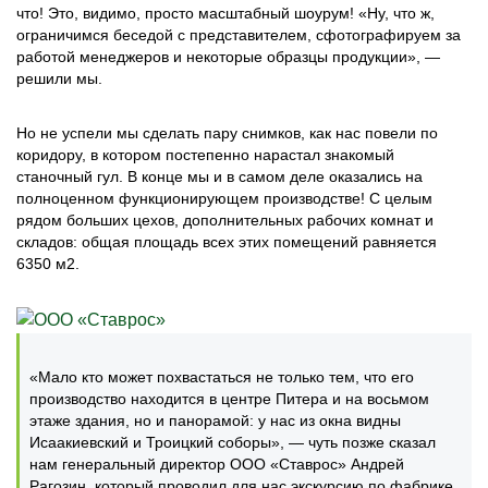
что! Это, видимо, просто масштабный шоурум! «Ну, что ж,
ограничимся беседой с представителем, сфотографируем за
работой менеджеров и некоторые образцы продукции», ―
решили мы.
Но не успели мы сделать пару снимков, как нас повели по
коридору, в котором постепенно нарастал знакомый
станочный гул. В конце мы и в самом деле оказались на
полноценном функционирующем производстве! С целым
рядом больших цехов, дополнительных рабочих комнат и
складов: общая площадь всех этих помещений равняется
6350 м2.
«Мало кто может похвастаться не только тем, что его
производство находится в центре Питера и на восьмом
этаже здания, но и панорамой: у нас из окна видны
Исаакиевский и Троицкий соборы», ― чуть позже сказал
нам генеральный директор ООО «Ставрос» Андрей
Рагозин, который проводил для нас экскурсию по фабрике.