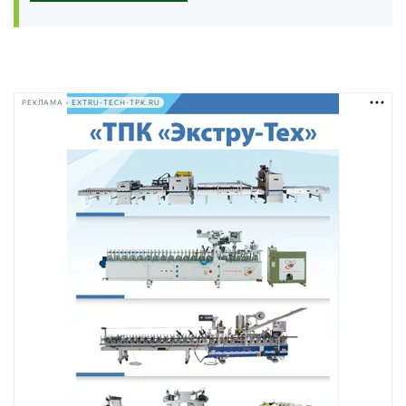
РЕКЛАМА • EXTRU-TECH-TPK.RU