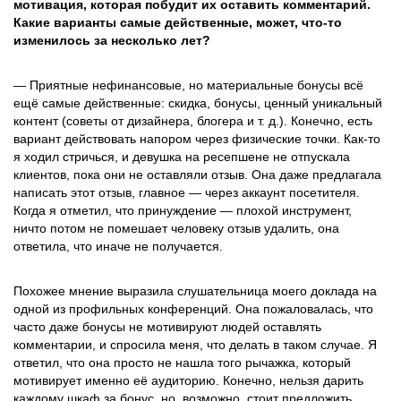
мотивация, которая побудит их оставить комментарий.
Какие варианты самые действенные, может, что-то
изменилось за несколько лет?
— Приятные нефинансовые, но материальные бонусы всё
ещё самые действенные: скидка, бонусы, ценный уникальный
контент (советы от дизайнера, блогера и т. д.). Конечно, есть
вариант действовать напором через физические точки. Как-то
я ходил стричься, и девушка на ресепшене не отпускала
клиентов, пока они не оставляли отзыв. Она даже предлагала
написать этот отзыв, главное — через аккаунт посетителя.
Когда я отметил, что принуждение — плохой инструмент,
ничто потом не помешает человеку отзыв удалить, она
ответила, что иначе не получается.
Похожее мнение выразила слушательница моего доклада на
одной из профильных конференций. Она пожаловалась, что
часто даже бонусы не мотивируют людей оставлять
комментарии, и спросила меня, что делать в таком случае. Я
ответил, что она просто не нашла того рычажка, который
мотивирует именно её аудиторию. Конечно, нельзя дарить
каждому шкаф за бонус, но, возможно, стоит предложить