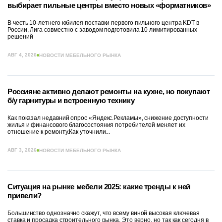
выбирает пильные центры вместо новых «форматников»
В честь 10-летнего юбилея поставки первого пильного центра KDT в
России, Лига совместно с заводом подготовила 10 лимитированных
решений
АВГ 4, 2026
НОВОСТИ МЕБЕЛЬНОГО РЫНКА
Россияне активно делают ремонты на кухне, но покупают
б/у гарнитуры и встроенную технику
Как показал недавний опрос «Яндекс.Рекламы», снижение доступности
жилья и финансового благосостояния потребителей меняет их
отношение к ремонту.Как уточнили...
АВГ 3, 2026
НОВОСТИ МЕБЕЛЬНОГО РЫНКА
Ситуация на рынке мебели 2025: какие тренды к ней
привели?
Большинство однозначно скажут, что всему виной высокая ключевая
ставка и просадка строительного рынка. Это верно, но так как сегодня в