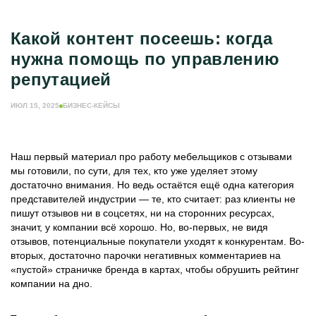
МЕБЕЛЬНЫЙ БИЗНЕС
МЕБЕЛЬНОЕ ПРОИЗВОДСТВО
Какой контент посеешь: когда
ЕЩЁ РУБРИКИ
нужна помощь по управлению
ЖУРНАЛ ИНДУСТРИЯ МЕБЕЛИ
репутацией
ИНФОРМАЦИЯ О ПОРТАЛЕ
ИЮЛ 15, 2025
БИЗНЕС-КЕЙСЫ
РЕКЛАМОДАТЕЛЯМ
Наш первый материал про работу мебельщиков с отзывами
мы готовили, по сути, для тех, кто уже уделяет этому
достаточно внимания. Но ведь остаётся ещё одна категория
представителей индустрии — те, кто считает: раз клиенты не
пишут отзывов ни в соцсетях, ни на сторонних ресурсах,
значит, у компании всё хорошо. Но, во-первых, не видя
отзывов, потенциальные покупатели уходят к конкурентам. Во-
вторых, достаточно парочки негативных комментариев на
«пустой» страничке бренда в картах, чтобы обрушить рейтинг
компании на дно.