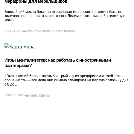
марафоны для мебельщиков
Ближайший месяц богат на отраслевые мероприятия, может быть не
количественно, но зато качественно. Делимся важными событиями, где
можно...
ЯНВ 24, 2024
НОВОСТИ МЕБЕЛЬНОГО РЫНКА
Игры менталитетов: как работать с иностранными
партнёрами?
«Вьетнамский бизнес очень быстрый, а у их предпринимателей есть
особенность — все дела они обычно планируют на первую половину дня,
с 8 до...
НОЯ 15, 2023
БИЗНЕС-КЕЙСЫ