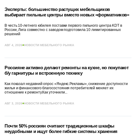
Эксперты: большинство растущих мебельщиков
выбирает пильные центры вместо новых «форматников»
В честь 10-летнего юбилея поставки первого пильного центра KDT в
России, Лига совместно с заводом подготовила 10 лимитированных
решений
АВГ 4, 2026
НОВОСТИ МЕБЕЛЬНОГО РЫНКА
Россияне активно делают ремонты на кухне, но покупают
б/у гарнитуры и встроенную технику
Как показал недавний опрос «Яндекс.Рекламы», снижение доступности
жилья и финансового благосостояния потребителей меняет их
отношение к ремонту.Как уточнили...
АВГ 3, 2026
НОВОСТИ МЕБЕЛЬНОГО РЫНКА
Почти 50% россиян считают традиционные шкафы
неудобными и ищут более гибкие системы хранения