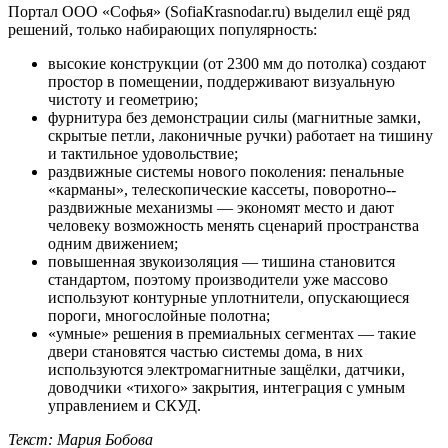
Портал ООО «Софья» (SofiaKrasnodar.ru) выделил ещё ряд
решений, только набирающих популярность:
высокие конструкции (от 2300 мм до потолка) создают
простор в помещении, поддерживают визуальную
чистоту и геометрию;
фурнитура без демонстрации силы (магнитные замки,
скрытые петли, лаконичные ручки) работает на тишину
и тактильное удовольствие;
раздвижные системы нового поколения: пенальные
«карманы», телескопические кассеты, поворотно-­
раздвижные механизмы ― экономят место и дают
человеку возможность менять сценарий пространства
одним движением;
повышенная звукоизоляция — тишина становится
стандартом, поэтому производители уже массово
используют контурные уплотнители, опускающиеся
пороги, многослойные полотна;
«умные» решения в премиальных сегментах — такие
двери становятся частью системы дома, в них
используются электромагнитные защёлки, датчики,
доводчики «тихого» закрытия, интеграция с умным
управлением и СКУД.
Текст: Мария Бобова