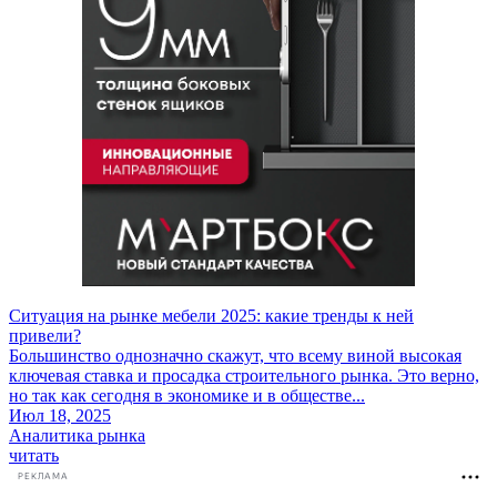
Ситуация на рынке мебели 2025: какие тренды к ней
привели?
Большинство однозначно скажут, что всему виной высокая
ключевая ставка и просадка строительного рынка. Это верно,
но так как сегодня в экономике и в обществе...
Июл 18, 2025
Аналитика рынка
читать
РЕКЛАМА