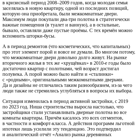
в кризисный период 2008–2009 годов, когда молодая семья
заселялась в новую квартиру, одной из последних позиций,
которую она приобретала, были межкомнатные двери.
Максимум люди покупали два-три полотна в стратегически
важные помещения (в туалет и ванную), а в остальные,
бывало, оставляли даже пустые проёмы. С тех времён можно
вспомнить шторки-бусы.
А в период ремонтов (что косметических, что капитальных)
про этот элемент порой и вовсе не думали. Во многом потому,
что межкомнатные двери довольно долго живут. На рынке
вторичного жилья в тех же «хрущёвках» в 2010‑е годы было
достаточно квартир с полотнами, чей возраст достигал
полувека. А порой можно было найти и «сталинки»
с «родными», оригинальными межкомнатными дверьми.
Да и дизайны не отличались таким разнообразием, из-за чего
люди также не стремились углубляться в вопросы их выбора.
Ситуация изменилась в период активной застройки, с 2019
по 2023 год. Ниша строительства выросла настолько, что
застройщики стали устанавливать дверные полотна во все
комнаты квартиры. Причём касалось это всех сегментов,
в частности и комфорт-­класса. А действия программ льготной
ипотеки лишь усилили эту тенденцию. Это подтвердил
и аналитический отчёт «Анализ рынка деревянных