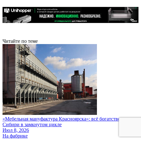
Читайте по теме
«Мебельная мануфактура Красноярска»: всё богатство
Сибири в замкнутом цикле
Июл 8, 2026
На фабрике