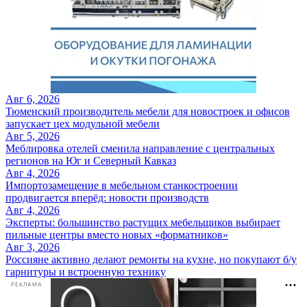
Авг 6, 2026
Тюменский производитель мебели для новостроек и офисов
запускает цех модульной мебели
Авг 5, 2026
Меблировка отелей сменила направление с центральных
регионов на Юг и Северный Кавказ
Авг 4, 2026
Импортозамещение в мебельном станкостроении
продвигается вперёд: новости производств
Авг 4, 2026
Эксперты: большинство растущих мебельщиков выбирает
пильные центры вместо новых «форматников»
Авг 3, 2026
Россияне активно делают ремонты на кухне, но покупают б/у
гарнитуры и встроенную технику
РЕКЛАМА