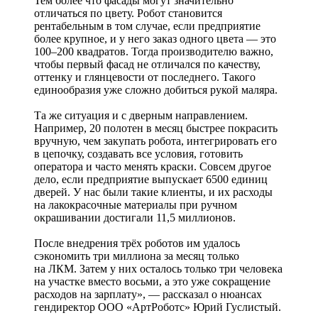
Тем более что фасады могут значительно
отличаться по цвету. Робот становится
рентабельным в том случае, если предприятие
более крупное, и у него заказ одного цвета — это
100–200 квадратов. Тогда производителю важно,
чтобы первый фасад не отличался по качеству,
оттенку и глянцевости от последнего. Такого
единообразия уже сложно добиться рукой маляра.
Та же ситуация и с дверным направлением.
Например, 20 полотен в месяц быстрее покрасить
вручную, чем закупать робота, интегрировать его
в цепочку, создавать все условия, готовить
оператора и часто менять краски. Совсем другое
дело, если предприятие выпускает 6500 единиц
дверей. У нас были такие клиенты, и их расходы
на лакокрасочные материалы при ручном
окрашивании достигали 11,5 миллионов.
После внедрения трёх роботов им удалось
сэкономить три миллиона за месяц только
на ЛКМ. Затем у них осталось только три человека
на участке вместо восьми, а это уже сокращение
расходов на зарплату», — рассказал о нюансах
гендиректор ООО «АртРоботс» Юрий Гуслистый.