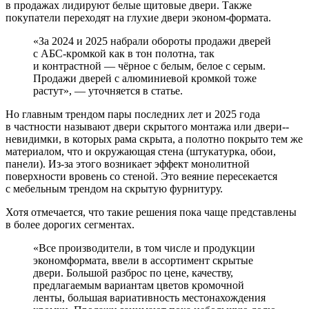
в продажах лидируют белые щитовые двери. Также
покупатели переходят на глухие двери эконом-­формата.
«За 2024 и 2025 набрали обороты продажи дверей
с АБС-кромкой как в тон полотна, так
и контрастной — чёрное с белым, белое с серым.
Продажи дверей с алюминиевой кромкой тоже
растут», — уточняется в статье.
Но главным трендом пары последних лет и 2025 года
в частности называют двери скрытого монтажа или двери-­
невидимки, в которых рама скрыта, а полотно покрыто тем же
материалом, что и окружающая стена (штукатурка, обои,
панели). Из-за этого возникает эффект монолитной
поверхности вровень со стеной. Это веяние пересекается
с мебельным трендом на скрытую фурнитуру.
Хотя отмечается, что такие решения пока чаще представлены
в более дорогих сегментах.
«Все производители, в том числе и продукции
эконом­формата, ввели в ассортимент скрытые
двери. Большой разброс по цене, качеству,
предлагаемым вариантам цветов кромочной
ленты, большая вариативность местонахождения