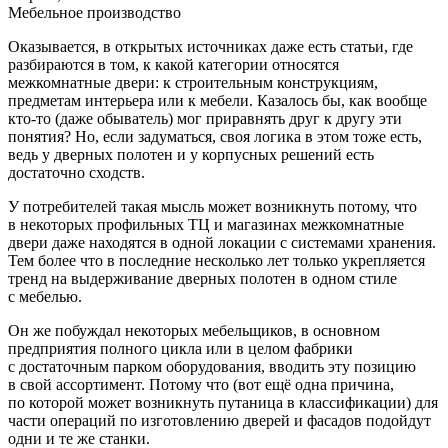
Мебельное производство
Оказывается, в открытых источниках даже есть статьи, где
разбираются в том, к какой категории относятся
межкомнатные двери: к строительным конструкциям,
предметам интерьера или к мебели. Казалось бы, как вообще
кто‑то (даже обыватель) мог приравнять друг к другу эти
понятия? Но, если задуматься, своя логика в этом тоже есть,
ведь у дверных полотен и у корпусных решений есть
достаточно сходств.
У потребителей такая мысль может возникнуть потому, что
в некоторых профильных ТЦ и магазинах межкомнатные
двери даже находятся в одной локации с системами хранения.
Тем более что в последние несколько лет только укрепляется
тренд на выдерживание дверных полотен в одном стиле
с мебелью.
Он же побуждал некоторых мебельщиков, в основном
предприятия полного цикла или в целом фабрики
с достаточным парком оборудования, вводить эту позицию
в свой ассортимент. Потому что (вот ещё одна причина,
по которой может возникнуть путаница в классификации) для
части операций по изготовлению дверей и фасадов подойдут
одни и те же станки.