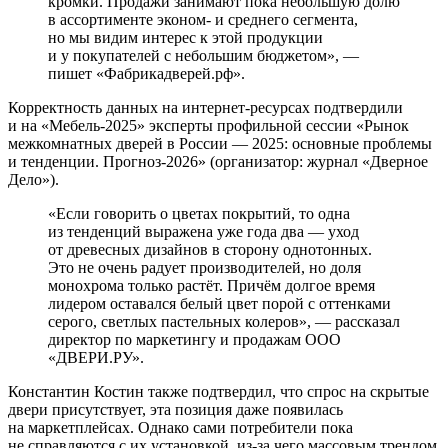
кромки. Продажи занимают пока небольшую долю
в ассортименте эконом- и среднего сегмента,
но мы видим интерес к этой продукции
и у покупателей с небольшим бюджетом», —
пишет «Фабрикадверей.рф».
Корректность данных на интернет-­ресурсах подтвердили
и на «Мебель‑2025» эксперты профильной сессии «Рынок
межкомнатных дверей в России — 2025: основные проблемы
и тенденции. Прогноз‑2026» (организатор: журнал «Дверное
Дело»).
«Если говорить о цветах покрытий, то одна
из тенденций выражена уже года два — уход
от древесных дизайнов в сторону однотонных.
Это не очень радует производителей, но доля
монохрома только растёт. Причём долгое время
лидером оставался белый цвет порой с оттенками
серого, светлых пастельных колеров», — рассказал
директор по маркетингу и продажам ООО
«ДВЕРИ.РУ».
Константин Костин также подтвердил, что спрос на скрытые
двери присутствует, эта позиция даже появилась
на маркетплейсах. Однако сами потребители пока
не справляются с их установкой, из-за чего массовым трендом