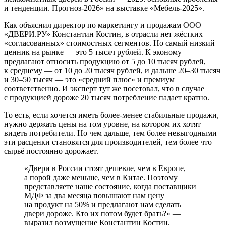
и тенденции. Прогноз‑2026» на выставке «Мебель‑2025».
Как объяснил директор по маркетингу и продажам ООО
«ДВЕРИ.РУ» Константин Костин, в отрасли нет жёстких
«согласованных» стоимостных сегментов. Но самый низкий
ценник на рынке — это 5 тысяч руб­лей. К эконому
предлагают относить продукцию от 5 до 10 тысяч руб­лей,
к среднему — от 10 до 20 тысяч руб­лей, и дальше 20–30 тысяч
и 30–50 тысяч — это «средний плюс» и премиум
соответственно. И эксперт тут же посетовал, что в случае
с продукцией дороже 20 тысяч потребление падает кратно.
То есть, если хочется иметь более-­менее стабильные продажи,
нужно держать цены на том уровне, на котором их хотят
видеть потребители. Но чем дальше, тем более невыгодными
эти расценки становятся для производителей, тем более что
сырьё постоянно дорожает.
«Двери в России стоят дешевле, чем в Европе,
а порой даже меньше, чем в Китае. Поэтому
представляете наше состояние, когда поставщики
МДФ за два месяца повышают нам цену
на продукт на 50% и предлагают нам сделать
двери дороже. Кто их потом будет брать?» —
выразил возмущение Константин Костин.