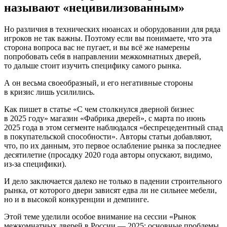
называют «нецивилизованным»
Но различия в технических нюансах и оборудовании для ряда
игроков не так важны. Поэтому если вы понимаете, что эта
сторона вопроса вас не пугает, и вы всё же намерены
попробовать себя в направлении межкомнатных дверей,
то дальше стоит изучить специфику самого рынка.
А он весьма своеобразный, и его негативные стороны
в кризис лишь усилились.
Как пишет в статье «С чем столкнулся дверной бизнес
в 2025 году» магазин «Фабрика дверей», с марта по июнь
2025 года в этом сегменте наблюдался «беспрецедентный спад
в покупательской способности». Авторы статьи добавляют,
что, по их данным, это первое ослабление рынка за последнее
десятилетие (просадку 2020 года авторы опускают, видимо,
из-за специфики).
И дело заключается далеко не только в падении строительного
рынка, от которого двери зависят едва ли не сильнее мебели,
но и в высокой конкуренции и демпинге.
Этой теме уделили особое внимание на сессии «Рынок
межкомнатных дверей в России ― 2025: основные проблемы