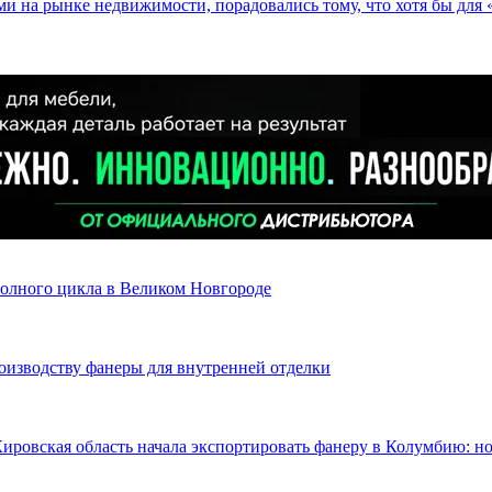
и на рынке недвижимости, порадовались тому, что хотя бы для 
олного цикла в Великом Новгороде
оизводству фанеры для внутренней отделки
Кировская область начала экспортировать фанеру в Колумбию: н