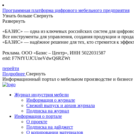
Программная платформа цифрового мебельного предприятия
Узнать больше
Свернуть
Развернуть
«БАЗИС» — одна из ключевых российских систем для цифрового
Все инструменты для управления, создания продукции и прод
«БАЗИС» — надёжное решение для тех, кто стремится к эффект
Реклама. ООО «Базис – Центр», ИНН 5022031587
erid: F7NfYUJCUneVdwQ6RZWt
перейти
Подробнее
Свернуть
Информационный портал о мебельном производстве и бизнесе
Журнал индустрия мебели
Информация о журнале
Свежий выпуск и архив журнала
Подписка на журнал
Информация о портале
О проекте
Подписка на дайджест
О копировании материалов