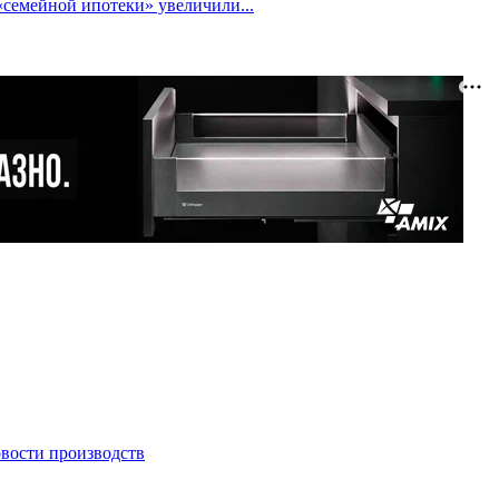
«семейной ипотеки» увеличили...
овости производств