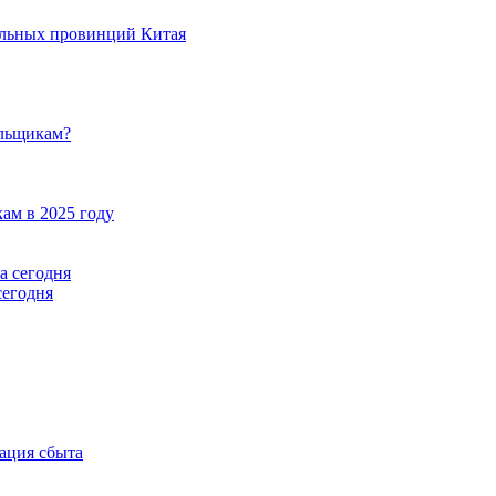
ельных провинций Китая
ельщикам?
ам в 2025 году
сегодня
ация сбыта