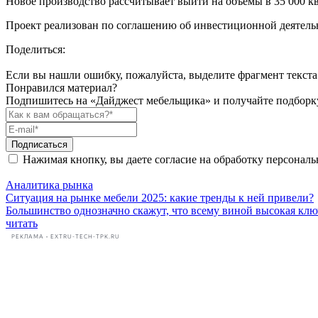
Новое производство рассчитывает выйти на объёмы в 35 000 
Проект реализован по соглашению об инвестиционной деятель
Поделиться:
Если вы нашли ошибку, пожалуйста, выделите фрагмент текста 
Понравился материал?
Подпишитесь на «Дайджест мебельщика» и получайте подборку
Подписаться
Нажимая кнопку, вы даете согласие на обработку персонал
Аналитика рынка
Ситуация на рынке мебели 2025: какие тренды к ней привели?
Большинство однозначно скажут, что всему виной высокая ключе
читать
РЕКЛАМА • EXTRU-TECH-TPK.RU