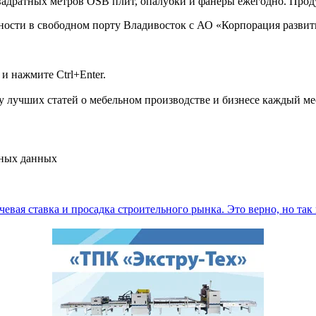
квадратных метров OSB плит, опалубки и фанеры ежегодно. Про
ности в свободном порту Владивосток с АО «Корпорация развит
и нажмите Ctrl+Enter.
 лучших статей о мебельном производстве и бизнесе каждый ме
ьных данных
вая ставка и просадка строительного рынка. Это верно, но так к