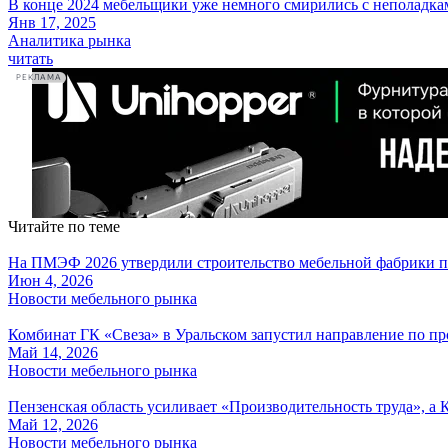
В конце 2024 мебельщики уже немного смирились с неполадкам
Янв 17, 2025
Аналитика рынка
читать
РЕКЛАМА
Читайте по теме
На ПМЭФ 2026 утвердили строительство мебельной фабрики п
Июн 4, 2026
Новости мебельного рынка
Комбинат ГК «Свеза» в Уральском запустил направление по пр
Май 14, 2026
Новости мебельного рынка
Пензенская область усиливает «Производительность труда», а 
Май 12, 2026
Новости мебельного рынка