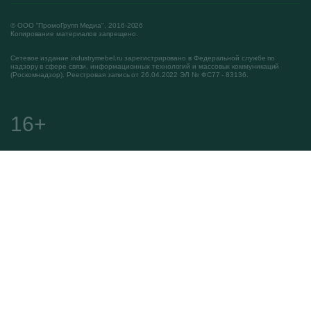
© ООО "ПромоГрупп Медиа", 2016-2026
Копирование материалов запрещено.
Сетевое издание industrymebel.ru зарегистрировано в Федеральной службе по
надзору в сфере связи, информационных технологий и массовых коммуникаций
(Роскомнадзор). Реестровая запись от 26.04.2022 ЭЛ № ФС77 - 83136.
16+