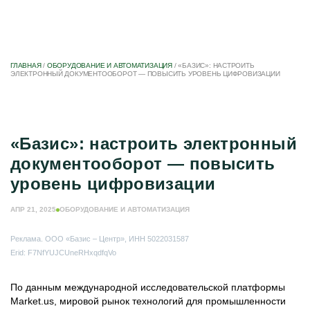
ГЛАВНАЯ
/
ОБОРУДОВАНИЕ И АВТОМАТИЗАЦИЯ
/
«БАЗИС»: НАСТРОИТЬ
ЭЛЕКТРОННЫЙ ДОКУМЕНТООБОРОТ — ПОВЫСИТЬ УРОВЕНЬ ЦИФРОВИЗАЦИИ
«Базис»: настроить электронный
документооборот — повысить
уровень цифровизации
АПР 21, 2025
ОБОРУДОВАНИЕ И АВТОМАТИЗАЦИЯ
Реклама. ООО «Базис – Центр», ИНН 5022031587
Erid: F7NfYUJCUneRHxqdfqVo
По данным международной исследовательской платформы
Market.us, мировой рынок технологий для промышленности