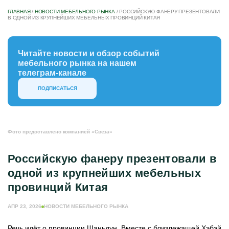
ГЛАВНАЯ
/
НОВОСТИ МЕБЕЛЬНОГО РЫНКА
/
РОССИЙСКУЮ ФАНЕРУ ПРЕЗЕНТОВАЛИ
В ОДНОЙ ИЗ КРУПНЕЙШИХ МЕБЕЛЬНЫХ ПРОВИНЦИЙ КИТАЯ
Читайте новости и обзор событий
мебельного рынка на нашем
телеграм-канале
ПОДПИСАТЬСЯ
Фото предоставлено компанией «Свеза»
Российскую фанеру презентовали в
одной из крупнейших мебельных
провинций Китая
АПР 23, 2026
НОВОСТИ МЕБЕЛЬНОГО РЫНКА
Речь идёт о провинции Шаньдун. Вместе с близлежащей Хэбэй