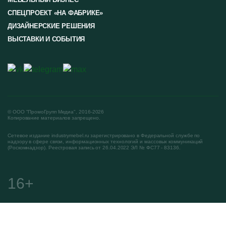
СПЕЦПРОЕКТ «НА ФАБРИКЕ»
ДИЗАЙНЕРСКИЕ РЕШЕНИЯ
ВЫСТАВКИ И СОБЫТИЯ
© ООО "ПромоГрупп Медиа", 2016-2026
Копирование материалов запрещено.
Сетевое издание industrymebel.ru зарегистрировано в Федеральной службе по
надзору в сфере связи, информационных технологий и массовых коммуникаций
(Роскомнадзор). Реестровая запись от 26.04.2022 ЭЛ № ФС77 - 83136.
16+