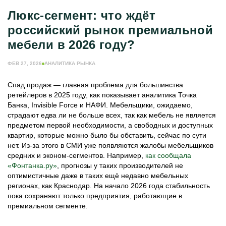
МЕБЕЛЬНЫЙ БИЗНЕС
Люкс-сегмент: что ждёт
МЕБЕЛЬНОЕ ПРОИЗВОДСТВО
российский рынок премиальной
ЕЩЁ РУБРИКИ
мебели в 2026 году?
ЖУРНАЛ ИНДУСТРИЯ МЕБЕЛИ
ИНФОРМАЦИЯ О ПОРТАЛЕ
ФЕВ 27, 2026
АНАЛИТИКА РЫНКА
РЕКЛАМОДАТЕЛЯМ
Спад продаж — главная проблема для большинства
ретейлеров в 2025 году, как показывает аналитика Точка
Банка, Invisible Force и НАФИ. Мебельщики, ожидаемо,
страдают едва ли не больше всех, так как мебель не является
предметом первой необходимости, а свободных и доступных
квартир, которые можно было бы обставить, сейчас по сути
нет. Из-за этого в СМИ уже появляются жалобы мебельщиков
средних и эконом-сегментов. Например,
как сообщала
«Фонтанка.ру»
, прогнозы у таких производителей не
оптимистичные даже в таких ещё недавно мебельных
регионах, как Краснодар. На начало 2026 года стабильность
пока сохраняют только предприятия, работающие в
премиальном сегменте.