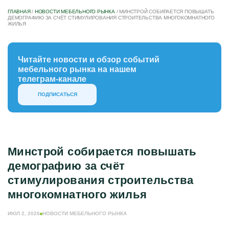
ГЛАВНАЯ
/
НОВОСТИ МЕБЕЛЬНОГО РЫНКА
/
МИНСТРОЙ СОБИРАЕТСЯ ПОВЫШАТЬ
ДЕМОГРАФИЮ ЗА СЧЁТ СТИМУЛИРОВАНИЯ СТРОИТЕЛЬСТВА МНОГОКОМНАТНОГО
ЖИЛЬЯ
Читайте новости и обзор событий
мебельного рынка на нашем
телеграм-канале
ПОДПИСАТЬСЯ
Минстрой собирается повышать
демографию за счёт
стимулирования строительства
многокомнатного жилья
ИЮЛ 2, 2026
НОВОСТИ МЕБЕЛЬНОГО РЫНКА