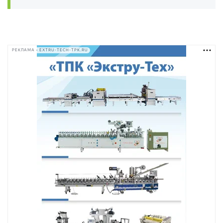
РЕКЛАМА • EXTRU-TECH-TPK.RU