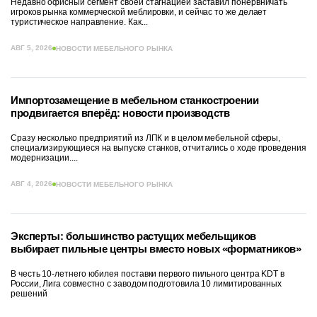
Недавно офисный сегмент своей стагнацией заставил понервничать
игроков рынка коммерческой меблировки, и сейчас то же делает
туристическое направление. Как...
АВГ 5, 2026
НОВОСТИ МЕБЕЛЬНОГО РЫНКА
Импортозамещение в мебельном станкостроении
продвигается вперёд: новости производств
Сразу несколько предприятий из ЛПК и в целом мебельной сферы,
специализирующиеся на выпуске станков, отчитались о ходе проведения
модернизации....
АВГ 4, 2026
НОВОСТИ МЕБЕЛЬНОГО РЫНКА
Эксперты: большинство растущих мебельщиков
выбирает пильные центры вместо новых «форматников»
В честь 10-летнего юбилея поставки первого пильного центра KDT в
России, Лига совместно с заводом подготовила 10 лимитированных
решений