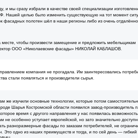
у, и мы сразу избрали в качестве своей специализации изготовлен
ДФ. Нашей целью было изменить существующую на тот момент сит
к фасадных полотен шёл в наши регионы либо из очень отдалённо
на месте, чтобы произвести замещение и предложить мебельщикам
директор ООО «Николаевские фасады» НИКОЛАЙ КАБЛАШОВ.
направлением компания не прогадала. Им заинтересовались потреби
тва стали появляться и производители сырья.
ам же изучили основные технологии, которые потом самостоятель
городе Шарья Костромской области появился завод-производитель 
которое время с другого направления у нас появилась возможность
ам не особенно уступает европейской, но зато значительно доступн
вать разноразмерные фасады по заказам потребителей, не огранич
 Это одно из наших преимуществ и тогда, и по сей день — гибкий