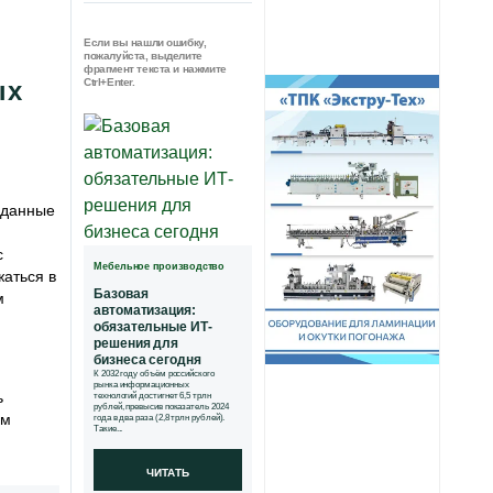
Если вы нашли ошибку,
пожалуйста, выделите
фрагмент текста и нажмите
ых
Ctrl+Enter.
 данные
с
Мебельное производство
жаться в
Базовая
м
автоматизация:
обязательные ИТ-
решения для
бизнеса сегодня
К 2032 году объём российского
рынка информационных
ь
технологий достигнет 6,5 трлн
рублей, превысив показатель 2024
ам
года в два раза (2,8 трлн рублей).
Такие...
ЧИТАТЬ