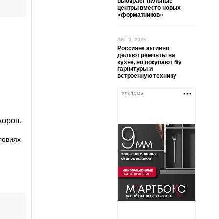
выбирает пильные
центры вместо новых
«форматников»
АВГ 3, 2026
Россияне активно
делают ремонты на
кухне, но покупают б/у
гарнитуры и
встроенную технику
РЕКЛАМА
коров.
ловиях