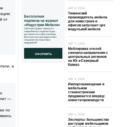
ие
АВГ 6, 2026
уацию
Тюменский
Бесплатная
производитель мебели
й от
подписка на журнал
для новостроек и
«Индустрия Мебели»
офисов запускает цех
Заполните форму подписки и
модульной мебели
каждый выпуск журнала будет
доставляться в офис компании.
Бесплатно для руководителей и
специалистов отраслевых
предприятий.
АВГ 5, 2026
Меблировка отелей
сменила направление с
ОФОРМИТЬ
центральных регионов
на Юг и Северный
Кавказ
тели, а
АВГ 4, 2026
Импортозамещение в
мебельном
станкостроении
но
продвигается вперёд:
плит —
новости производств
ее по
АВГ 4, 2026
иваясь
Эксперты: большинство
растущих мебельщиков