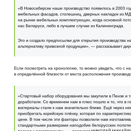
«В Новосибирске наше производство появилось в 2003 год
мебельных фасадов, столешниц, дверных накладок из М
на рынке мебельных комплектующих, когда основной пото
нас Беларуси, либо в лучшем случае из Калининграда.
Это и создало предпосылки для открытия производства 
альтернативу привозной продукции», — рассказывает 
Если посмотреть на хронологию, то можно увидеть, что с 
в определённой близости от места расположения производс
«Стартовый набор оборудования мы закупили в Пензе и т
доработали. Со временем нам в плюс пошло и то, что в 
материалы стали к нам значительно ближе. Ещё через не
приобретать корейскую плёнку, которая по характеристик
цене. В том числе эти факторы позволили нам изготавли
стандартными размерами наподобие белорусских полотен.