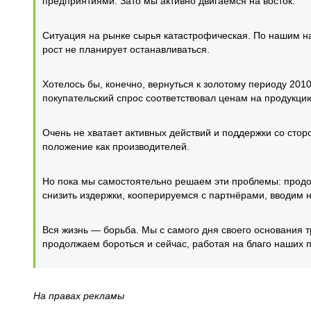
предприятиями. Зато мы активно двигаемся на восток.
Ситуация на рынке сырья катастрофическая. По нашим на
рост не планирует останавливаться.
Хотелось бы, конечно, вернуться к золотому периоду 2010
покупательский спрос соответствовал ценам на продукци
Очень не хватает активных действий и поддержки со стор
положение как производителей.
Но пока мы самостоятельно решаем эти проблемы: продо
снизить издержки, кооперируемся с партнёрами, вводим н
Вся жизнь — борьба. Мы с самого дня своего основания т
продолжаем бороться и сейчас, работая на благо наши
На правах рекламы