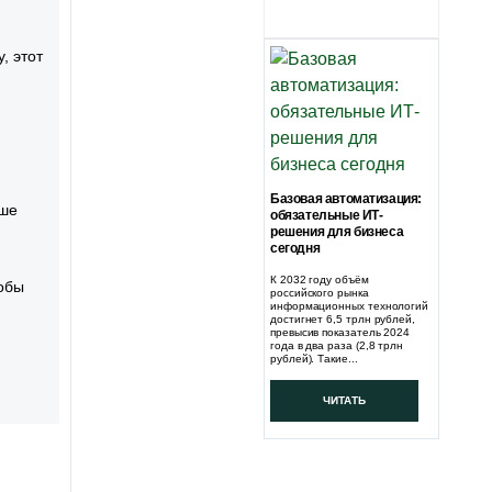
, этот
Базовая автоматизация:
аше
обязательные ИТ-
решения для бизнеса
сегодня
К 2032 году объём
обы
российского рынка
информационных технологий
достигнет 6,5 трлн рублей,
превысив показатель 2024
года в два раза (2,8 трлн
рублей). Такие...
ЧИТАТЬ