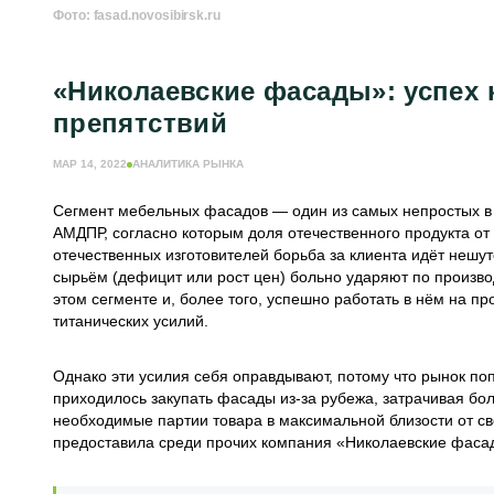
Фото: fasad.novosibirsk.ru
«Николаевские фасады»: успех 
препятствий
МАР 14, 2022
АНАЛИТИКА РЫНКА
Сегмент мебельных фасадов — один из самых непростых в 
АМДПР, согласно которым доля отечественного продукта от
отечественных изготовителей борьба за клиента идёт нешут
сырьём (дефицит или рост цен) больно ударяют по производ
этом сегменте и, более того, успешно работать в нём на п
титанических усилий.
Однако эти усилия себя оправдывают, потому что рынок по
приходилось закупать фасады из-за рубежа, затрачивая бол
необходимые партии товара в максимальной близости от с
предоставила среди прочих компания «Николаевские фаса