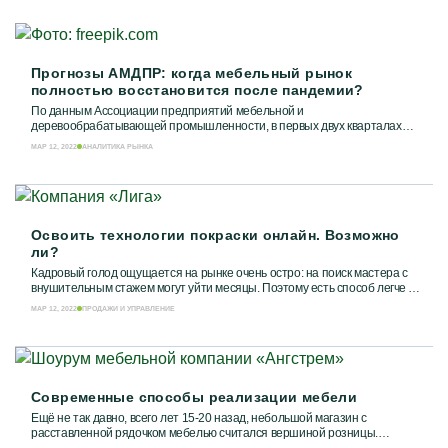
Прогнозы АМДПР: когда мебельный рынок
полностью восстановится после пандемии?
По данным Ассоциации предприятий мебельной и
деревообрабатывающей промышленности, в первых двух кварталах
нынешнего года в России значительно увеличились...
МАР 12, 2022
АНАЛИТИКА РЫНКА
Освоить технологии покраски онлайн. Возможно
ли?
Кадровый голод ощущается на рынке очень остро: на поиск мастера с
внушительным стажем могут уйти месяцы. Поэтому есть способ легче —
обучить всем премудростям...
МАР 12, 2022
ПРОДАЖИ И УПРАВЛЕНИЕ
Современные способы реализации мебели
Ещё не так давно, всего лет 15-20 назад, небольшой магазин с
расставленной рядочком мебелью считался вершиной розницы.
Сегодня же мы пришли к масштабным...