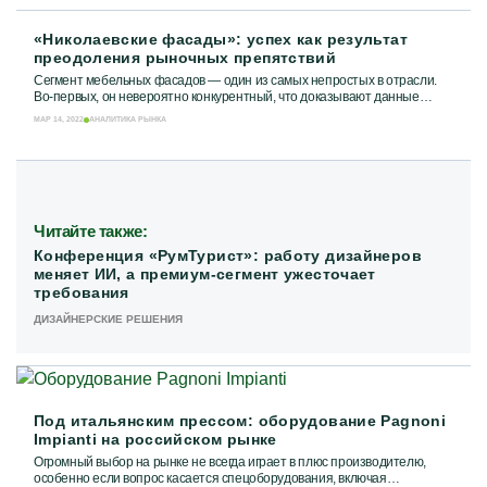
«Николаевские фасады»: успех как результат
преодоления рыночных препятствий
Сегмент мебельных фасадов — один из самых непростых в отрасли.
Во-первых, он невероятно конкурентный, что доказывают данные
АМДПР, согласно которым доля...
МАР 14, 2022
АНАЛИТИКА РЫНКА
Читайте также:
Конференция «РумТурист»: работу дизайнеров
меняет ИИ, а премиум-сегмент ужесточает
требования
ДИЗАЙНЕРСКИЕ РЕШЕНИЯ
Под итальянским прессом: оборудование Pagnoni
Impianti на российском рынке
Огромный выбор на рынке не всегда играет в плюс производителю,
особенно если вопрос касается спецоборудования, включая