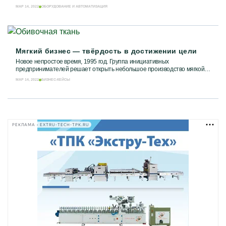
оборудование для прессования. Без...
МАР 14, 2022
ОБОРУДОВАНИЕ И АВТОМАТИЗАЦИЯ
Мягкий бизнес — твёрдость в достижении цели
Новое непростое время, 1995 год. Группа инициативных
предпринимателей решает открыть небольшое производство мягкой
мебели на арендованных площадях. Планы у...
МАР 14, 2022
БИЗНЕС-КЕЙСЫ
РЕКЛАМА • EXTRU-TECH-TPK.RU