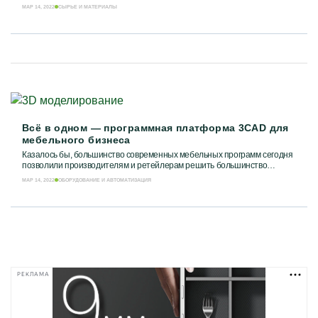
мебельные комплектующие....
МАР 14, 2022
СЫРЬЕ И МАТЕРИАЛЫ
Всё в одном — программная платформа 3CAD для
мебельного бизнеса
Казалось бы, большинство современных мебельных программ сегодня
позволили производителям и ретейлерам решить большинство
вопросов, связанных с созданием заказа...
МАР 14, 2022
ОБОРУДОВАНИЕ И АВТОМАТИЗАЦИЯ
РЕКЛАМА