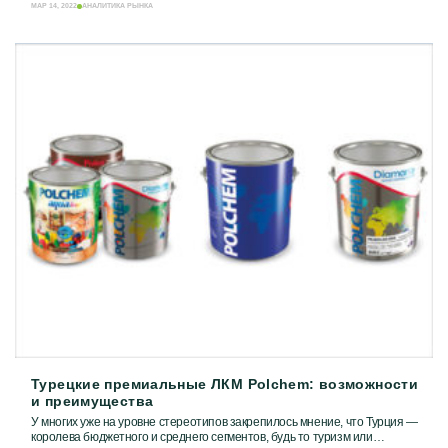
Замечательные предметы интерьера и мебель в...
МАР 14, 2022
АНАЛИТИКА РЫНКА
Турецкие премиальные ЛКМ Polchem: возможности
и преимущества
У многих уже на уровне стереотипов закрепилось мнение, что Турция —
королева бюджетного и среднего сегментов, будь то туризм или