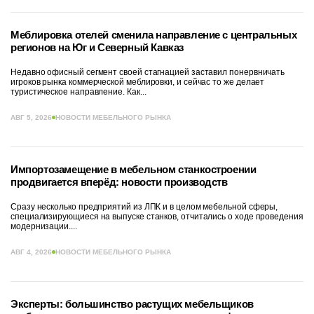
Меблировка отелей сменила направление с центральных
регионов на Юг и Северный Кавказ
Недавно офисный сегмент своей стагнацией заставил понервничать
игроков рынка коммерческой меблировки, и сейчас то же делает
туристическое направление. Как...
АВГ 5, 2026
НОВОСТИ МЕБЕЛЬНОГО РЫНКА
Импортозамещение в мебельном станкостроении
продвигается вперёд: новости производств
Сразу несколько предприятий из ЛПК и в целом мебельной сферы,
специализирующиеся на выпуске станков, отчитались о ходе проведения
модернизации....
АВГ 4, 2026
НОВОСТИ МЕБЕЛЬНОГО РЫНКА
Эксперты: большинство растущих мебельщиков