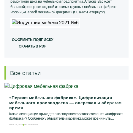
ремонтного цеха на мебельном предприятии. А также Вас ждёт
большой репортаж с одной из самых крупных мебельных фабрик в
России, «Первой мебельной фабрики» (г. Санкт-Петербург).
ОФОРМИТЬ ПОДПИСКУ
СКАЧАТЬ В PDF
Все статьи
«Первая мебельная фабрика». Цифровизация
мебельного производства — опережая и сберегая
время
Какие ассоциации приходят в голову после словосочетания «цифровая
фабрика»? Особенно у обывателей картинка может возникнуть
футуристическая, как в...
МАР 14, 2022
НА ФАБРИКЕ