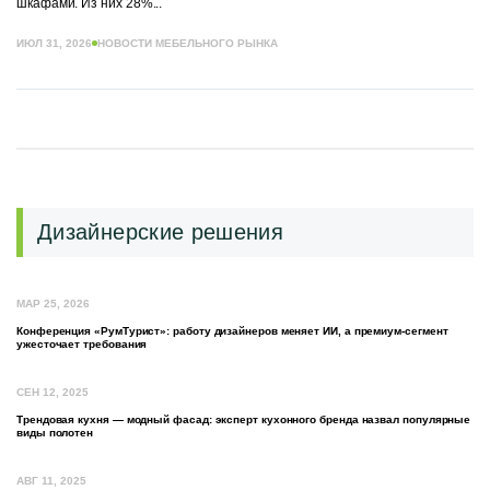
шкафами. Из них 28%...
ИЮЛ 31, 2026
НОВОСТИ МЕБЕЛЬНОГО РЫНКА
Дизайнерские решения
МАР 25, 2026
Конференция «РумТурист»: работу дизайнеров меняет ИИ, а премиум-сегмент
ужесточает требования
СЕН 12, 2025
Трендовая кухня — модный фасад: эксперт кухонного бренда назвал популярные
виды полотен
АВГ 11, 2025