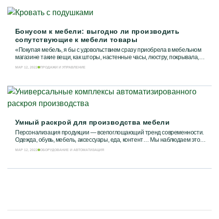
Бонусом к мебели: выгодно ли производить
сопутствующие к мебели товары
«Покупая мебель, я бы с удовольствием сразу приобрела в мебельном
магазине такие вещи, как шторы, настенные часы, люстру, покрывала,
зеркало. Обычно купишь...
МАР 12, 2022
ПРОДАЖИ И УПРАВЛЕНИЕ
Умный раскрой для производства мебели
Персонализация продукции — всепоглощающий тренд современности.
Одежда, обувь, мебель, аксессуары, еда, контент… Мы наблюдаем это
почти во всех индустриях и...
МАР 12, 2022
ОБОРУДОВАНИЕ И АВТОМАТИЗАЦИЯ