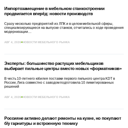
Импортозамещение в мебельном станкостроении
продвигается вперёд: новости производств
Сразу несколько предприятий из ЛПК и в целом мебельной сферы,
специализирующиеся на выпуске станков, отчитались о ходе проведения
модернизации....
АВГ 4, 2026
НОВОСТИ МЕБЕЛЬНОГО РЫНКА
Эксперты: большинство растущих мебельщиков
выбирает пильные центры вместо новых «форматников»
В честь 10-летнего юбилея поставки первого пильного центра KDT в
России, Лига совместно с заводом подготовила 10 лимитированных
решений
АВГ 4, 2026
НОВОСТИ МЕБЕЛЬНОГО РЫНКА
Россияне активно делают ремонты на кухне, но покупают
б/у гарнитуры и встроенную технику