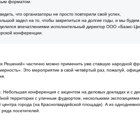
чным форматом.
идеть, что организаторы не просто повторили свой успех,
ольшой задел на то, чтобы закрепиться на долгие годы, и мы буде
поделился впечатлениями исполнительный директор ООО «Базис-Це
ерской конференции.
ных Решений» частично можно применить уже ставшую народной фр
мерность». Это мероприятие в свой четвёртый раз, пожалуй, офиц
ия.
тия. Небольшая конференция с акцентом на деловых докладах и с де
абной территории с уличным фудкортом, несколькими экспозициями
от центра города (на Красногвардейской площади). А из однодневно
 ряда посетителей.