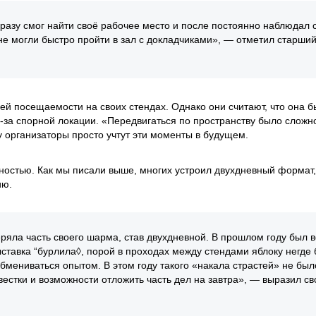
разу смог найти своё рабочее место и после постоянно наблюдал 
не могли быстро пройти в зал с докладчиками», — отметил старши
ей посещаемости на своих стендах. Однако они считают, что она 
-за спорной локации. «Передвигаться по пространству было сложн
 организаторы просто учтут эти моменты в будущем.
ьностью. Как мы писали выше, многих устроил двухдневный формат,
ию.
еряла часть своего шарма, став двухдневной. В прошлом году был в
ставка “бурлила◊, порой в проходах между стендами яблоку негде
бмениваться опытом. В этом году такого «накала страстей» не был
вестки и возможности отложить часть дел на завтра», — выразил с