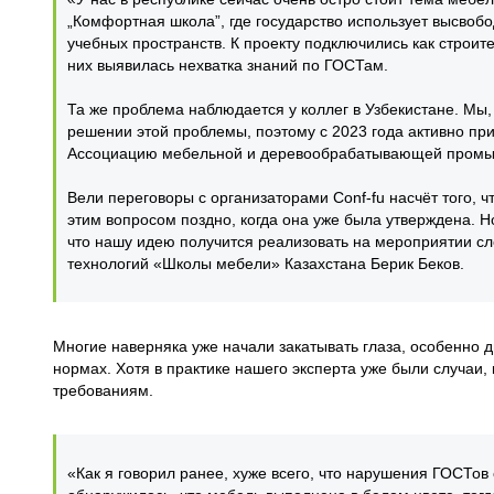
„Комфортная школа”, где государство использует высво
учебных пространств. К проекту подключились как строит
них выявилась нехватка знаний по ГОСТам.
Та же проблема наблюдается у коллег в Узбекистане. Мы
решении этой проблемы, поэтому с 2023 года активно при
Ассоциацию мебельной и деревообрабатывающей промы
Вели переговоры с организаторами Conf-fu насчёт того, 
этим вопросом поздно, когда она уже была утверждена. 
что нашу идею получится реализовать на мероприятии с
технологий «Школы мебели» Казахстана Берик Беков.
Многие наверняка уже начали закатывать глаза, особенно 
нормах. Хотя в практике нашего эксперта уже были случаи,
требованиям.
«Как я говорил ранее, хуже всего, что нарушения ГОСТов