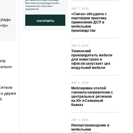
доставляться в офис компании.
Бесплатно для руководителей и
специалистов отраслевых
АВГ 7, 2026
предприятий.
«Свеза» обсудила с
партнёром практику
м рады
ОФОРМИТЬ
применения ДСП в
нтр»
мебельном
производстве
АВГ 6, 2026
Тюменский
производитель мебели
для новостроек и
азу
офисов запускает цех
иально
модульной мебели
АВГ 5, 2026
сятком
Меблировка отелей
сменила направление с
 и двумя
центральных регионов
й
на Юг и Северный
Кавказ
АВГ 4, 2026
Импортозамещение в
мебельном