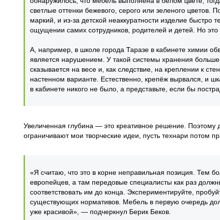
обнаружилось, что мебель выполнена в белом цвете, тогд
светлые оттенки бежевого, серого или зеленого цветов. 
маркий, и из-за детской неаккуратности изделие быстро 
ощущении самих сотрудников, родителей и детей. Но это
А, например, в школе города Таразе в кабинете химии о
является нарушением. У такой системы хранения больше в
сказывается на весе и, как следствие, на креплении к ст
настенном варианте. Естественно, крепёж вырвался, и шк
в кабинете никого не было, а представьте, если бы постр
Увеличенная глубина — это креативное решение. Поэтому 
ограничивают мои творческие идеи, пусть технари потом пр
«Я считаю, что это в корне неправильная позиция. Тем б
европейцев, а там передовые специалисты как раз должн
соответствовать им до конца. Экспериментируйте, пробуйт
существующих нормативов. Мебель в первую очередь дол
уже красивой», — подчеркнул Берик Беков.