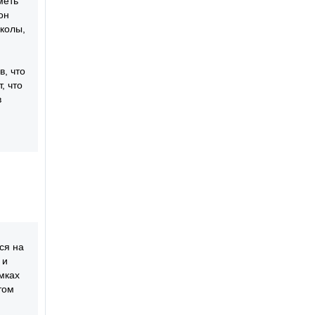
меть
он
школы,
в, что
, что
в
ся на
 и
мках
том