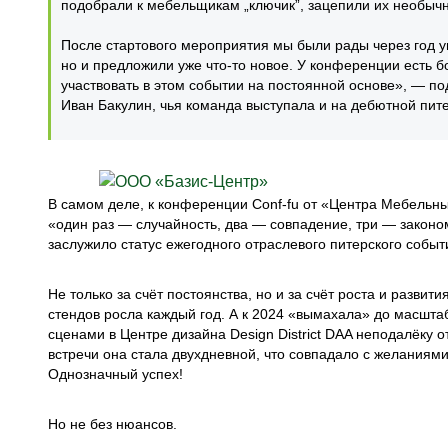
подобрали к мебельщикам „ключик”, зацепили их необы
После стартового мероприятия мы были рады через год ув
но и предложили уже что-то новое. У конференции есть б
участвовать в этом событии на постоянной основе», — 
Иван Бакулин, чья команда выступала и на дебютной пит
В самом деле, к конференции Conf-fu от «Центра Мебель
«один раз — случайность, два — совпадение, три — законо
заслужило статус ежегодного отраслевого питерского событ
Не только за счёт постоянства, но и за счёт роста и разви
стендов росла каждый год. А к 2024 «вымахала» до масшт
сценами в Центре дизайна Design District DAA неподалёку 
встречи она стала двухдневной, что совпадало с желаниями
Однозначный успех!
Но не без нюансов.