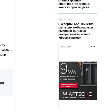
станкостроении
продвигается вперёд:
новости производств
АВГ 4, 2026
Эксперты: большинство
растущих мебельщиков
выбирает пильные
центры вместо новых
«форматников»
-то
РЕКЛАМА
 ходы и
ники
зил