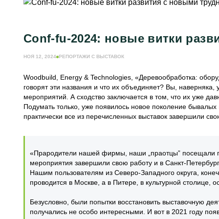
Conf-fu-2024: новые витки раз
НОЯ 12, 2024
РЕПОРТАЖИ С ВЫСТАВОК
Woodbuild, Energy & Technologies, «Деревообработка: обо
говорят эти названия и что их объединяет? Вы, наверняка
мероприятий. А сходство заключается в том, что их уже дав
Подумать только, уже появилось новое поколение бывалых 
практически все из перечисленных выставок завершили сво
«Прародители нашей фирмы, наши „праотцы” посещали пр
мероприятия завершили свою работу и в Санкт-Петербург
Нашим пользователям из Северо-Западного округа, конеч
проводится в Москве, а в Питере, в культурной столице, 
Безусловно, были попытки восстановить выставочную деяте
получались не особо интересными. И вот в 2021 году поя