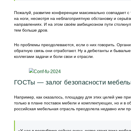
Пожалуй, развитие конференции максимально совпадает с 
на ноги, несмотря на неблагоприятную обстановку и серьёзн
направлениях. И на этом своём амбициозном пути столкнул
тем больше дров.
Но проблемы преодолеваются, если о них говорить. Органи
обратную связь они отработают. Ну а дебютанты и бывалые 
коллегами задачи и боли свои и отрасли.
ГОСТы — залог безопасности мебель
Например, как оказалось, площадку для этих целей уже при
только в плане поставок мебели и комплектующих, но и в о
российская мебельная отрасль преодолела недавно или пре
«У нас в республике сейчас очень остро стоит тема меб