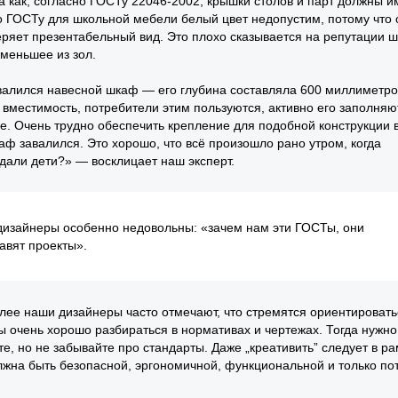
а как, согласно ГОСТу 22046-2002, крышки столов и парт должны и
По ГОСТу для школьной мебели белый цвет недопустим, потому что 
теряет презентабельный вид. Это плохо сказывается на репутации 
 меньшее из зол.
бвалился навесной шкаф — его глубина составляла 600 миллиметро
местимость, потребители этим пользуются, активно его заполняют
ене. Очень трудно обеспечить крепление для подобной конструкции 
аф завалился. Это хорошо, что всё произошло рано утром, когда
адали дети?» — восклицает наш эксперт.
дизайнеры особенно недовольны: «зачем нам эти ГОСТы, они
авят проекты».
олее наши дизайнеры часто отмечают, что стремятся ориентировать
ы очень хорошо разбираться в нормативах и чертежах. Тогда нужно
е, но не забывайте про стандарты. Даже „креативить” следует в ра
жна быть безопасной, эргономичной, функциональной и только по