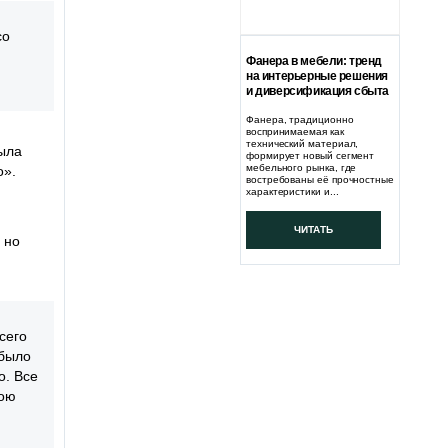
со
й
Фанера в мебели: тренд
на интерьерные решения
и диверсификация сбыта
Фанера, традиционно
воспринимаемая как
технический материал,
была
формирует новый сегмент
мебельного рынка, где
о».
востребованы её прочностные
характеристики и...
ЧИТАТЬ
 но
сего
 было
о. Все
вою