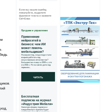
Если вы нашли ошибку,
пожалуйста, выделите
фрагмент текста и нажмите
Ctrl+Enter.
Продажи и управление
Применение
ам
нейросетей в
бизнесе: чем ИИ
может помочь
е.
мебельщикам?
 Ведь
На ваш взгляд, когда люди стали
всерьёз работать над
искусственным интеллектом?
Большинство скажут, в 2000-х, а то
и в 2010-х. Но на самом деле над
первыми...
ЧИТАТЬ
щиков.
тий
Бесплатная
подписка на журнал
«Индустрия Мебели»
Заполните форму подписки и
ход,
каждый выпуск журнала будет