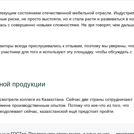
текущим состоянием отечественной мебельной отрасли. Индустрия
ые риски, не просто выстояла, но и стала расти и развиваться в н
ась с совершенно новыми сложностями. Не зря говорят, чем дальше
заторы всегда прислушивались к отзывам, поэтому мы уверены, чт
участники для того и используют эту площадку, чтобы обсуждать с
ной продукции
смотрели коллеги из Казахстана. Сейчас две страны сотрудничают
бмене производственным опытом. Потому что кое-что из того, что
одолевает сейчас, казахстанской ещё предстоит пройти.
ельных ГОСТов. Предпосылок этому много, и одна из них — програм