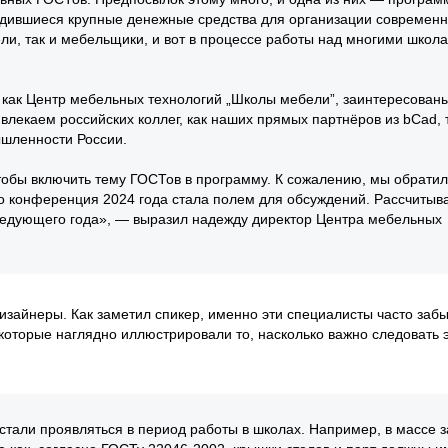
бодившиеся крупные денежные средства для организации современ
ели, так и мебельщики, и вот в процессе работы над многими школ
, как Центр мебельных технологий „Школы мебели”, заинтересованы
влекаем российских коллег, как наших прямых партнёров из bCad, 
шленности России.
чтобы включить тему ГОСТов в программу. К сожалению, мы обратил
Но конференция 2024 года стала полем для обсуждений. Рассчитыв
ледующего года», — выразил надежду директор Центра мебельных
дизайнеры. Как заметил спикер, именно эти специалисты часто заб
 которые наглядно иллюстрировали то, насколько важно следовать 
 стали проявляться в период работы в школах. Например, в массе з