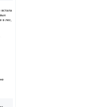
 встала
овых
 в лес,
о
 не
ма