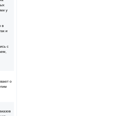
ных
ами у
 в
так и
ись с
аем,
ывают о
этим
аказов