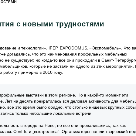
вития с новыми трудностями
рудование и технологии», IFEP, EXPODOMUS, «Экспомебель». Что в
, уже догадались, что это наименования профильных мебельных
но не существует, но когда-то все они проходили в Санкт-Петербург
мебельщиков, которые не застали ни одного из этих мероприятий.
ю работу примерно в 2010 году.
офильные выставки в этом регионе. Но в какой-то момент эти
е. Лет на десять прекратилась вся деловая активность для мебель
но, всё это время было обидно, что столько нишевых крупных собы
остались только небольшие локальные встречи.
льность в городе на Неве, но все они проваливались, так как
вилась Conf-fu и „выстрелила”. Организаторы нашли творческий под