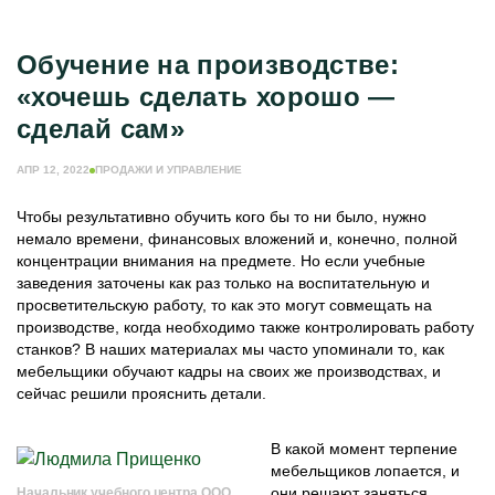
МЕБЕЛЬНЫЙ БИЗНЕС
МЕБЕЛЬНОЕ ПРОИЗВОДСТВО
Обучение на производстве:
ЕЩЁ РУБРИКИ
«хочешь сделать хорошо —
ЖУРНАЛ ИНДУСТРИЯ МЕБЕЛИ
сделай сам»
ИНФОРМАЦИЯ О ПОРТАЛЕ
РЕКЛАМОДАТЕЛЯМ
АПР 12, 2022
ПРОДАЖИ И УПРАВЛЕНИЕ
Чтобы результативно обучить кого бы то ни было, нужно
немало времени, финансовых вложений и, конечно, полной
концентрации внимания на предмете. Но если учебные
заведения заточены как раз только на воспитательную и
просветительскую работу, то как это могут совмещать на
производстве, когда необходимо также контролировать работу
станков? В наших материалах мы часто упоминали то, как
мебельщики обучают кадры на своих же производствах, и
сейчас решили прояснить детали.
В какой момент терпение
мебельщиков лопается, и
они решают заняться
Начальник учебного центра ООО