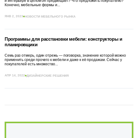
и интерьере в целом он предвещает? Что предложить покупателю?
Конечно, мебельные формы и...
ЯНВ 2, 2023
НОВОСТИ МЕБЕЛЬНОГО РЫНКА
Программы для расстановки мебели: конструкторы и
планировщики
Семь раз отмерь, один отрежь — поговорка, значение которой можно
применить среди прочего к мебели и даже к её продажам. Сейчас у
покупателей есть множество...
АПР 14, 2022
ДИЗАЙНЕРСКИЕ РЕШЕНИЯ