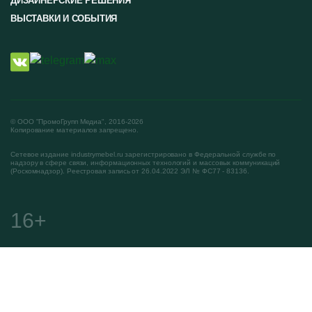
ДИЗАЙНЕРСКИЕ РЕШЕНИЯ
ВЫСТАВКИ И СОБЫТИЯ
© ООО "ПромоГрупп Медиа", 2016-2026
Копирование материалов запрещено.
Сетевое издание industrymebel.ru зарегистрировано в Федеральной службе по
надзору в сфере связи, информационных технологий и массовых коммуникаций
(Роскомнадзор). Реестровая запись от 26.04.2022 ЭЛ № ФС77 - 83136.
16+