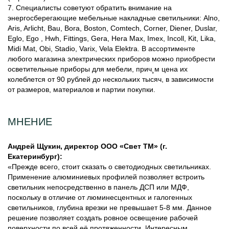
7. Специалисты советуют обратить внимание на
энергосберегающие мебельные накладные светильники: Alno,
Aris, Arlicht, Bau, Bora, Boston, Comtech, Corner, Diener, Duslar,
Eglo, Ego , Hwh, Fittings, Gera, Hera Max, Imex, Incoll, Kit, Lika,
Midi Mat, Obi, Stadio, Varix, Vela Elektra. В ассортименте
любого магазина электрических приборов можно приобрести
осветительные приборы для мебели, прич¸м цена их
колеблется от 90 рублей до нескольких тысяч, в зависимости
от размеров, материалов и партии покупки.
МНЕНИЕ
Андрей Щукин, директор ООО «Свет ТМ» (г.
Екатеринбург):
«Прежде всего, стоит сказать о светодиодных светильниках.
Применение алюминиевых профилей позволяет встроить
светильник непосредственно в панель ДСП или МДФ,
поскольку в отличие от люминесцентных и галогенных
светильников, глубина врезки не превышает 5-8 мм. Данное
решение позволяет создать ровное освещение рабочей
поверхности по всей её протяженности. Интересным