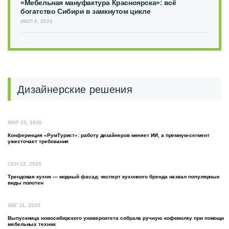
«Мебельная мануфактура Красноярска»: всё
богатство Сибири в замкнутом цикле
ИЮЛ 8, 2026
Дизайнерские решения
МАР 25, 2026
Конференция «РумТурист»: работу дизайнеров меняет ИИ, а премиум-сегмент
ужесточает требования
СЕН 12, 2025
Трендовая кухня — модный фасад: эксперт кухонного бренда назвал популярные
виды полотен
АВГ 11, 2025
Выпускница новосибирского университета собрала ручную кофемолку при помощи
мебельных техник