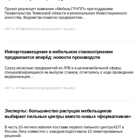
Проект реализует компания «Мебель ГРУПП» при поддержке
Правительства Тюменской области и регионального Инвестиционного
агентства. Ведомство помогло предприятию...
АВГ 6, 2026
НОВОСТИ МЕБЕЛЬНОГО РЫНКА
Импортозамещение в мебельном станкостроении
продвигается вперёд: новости производств
Сразу несколько предприятий из ЛПК и в целом мебельной сферы,
специализирующиеся на выпуске станков, отчитались о ходе проведения
модернизации....
АВГ 4, 2026
НОВОСТИ МЕБЕЛЬНОГО РЫНКА
Эксперты: большинство растущих мебельщиков
выбирает пильные центры вместо новых «форматников»
В честь 10-летнего юбилея поставки первого пильного центра KDT в
России, Лига совместно с заводом подготовила 10 лимитированных
решений