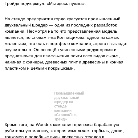
Трейд» подчеркнул: «Мы здесь нужны».
На стенде предприятия гордо красуется промышленный
двухвальный шредер — одна из последних разработок
компании. Несмотря на то что представленная модель
является, по словам г-на Колпащикова, одной из самых
маленьких, что есть в портфеле компании, агрегат выглядит
внушительно. Он оснащён усиленными редукторами и
предназначен для измельчения почти всех видов сырья,
начиная с фанеры, древесных плит и древесины и кончая
пластиком и целыми покрышками.
Промышленный
двухвальный
шредер на
стенде
компании
«СтанкоЛес-
Трейд»
Кроме того, на Woodex компания привезла барабанную
рубительную машину, которая измельчает горбыль, доски,
тонкомер и подобные виды древесных отходов в