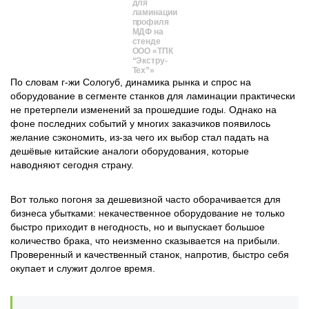
для
ламинации
профиля
МДФ на
стенде
ООО «ТПК
“Экстру-
Тех”»
По словам г-жи Сологуб, динамика рынка и спрос на
оборудование в сегменте станков для ламинации практически
не претерпели изменений за прошедшие годы. Однако на
фоне последних событий у многих заказчиков появилось
желание сэкономить, из-за чего их выбор стал падать на
дешёвые китайские аналоги оборудования, которые
наводняют сегодня страну.
Вот только погоня за дешевизной часто оборачивается для
бизнеса убытками: некачественное оборудование не только
быстро приходит в негодность, но и выпускает большое
количество брака, что неизменно сказывается на прибыли.
Проверенный и качественный станок, напротив, быстро себя
окупает и служит долгое время.