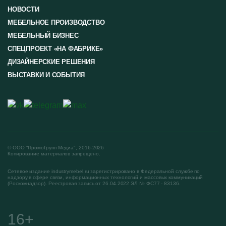
НОВОСТИ
МЕБЕЛЬНОЕ ПРОИЗВОДСТВО
МЕБЕЛЬНЫЙ БИЗНЕС
СПЕЦПРОЕКТ «НА ФАБРИКЕ»
ДИЗАЙНЕРСКИЕ РЕШЕНИЯ
ВЫСТАВКИ И СОБЫТИЯ
© ООО "ПромоГрупп Медиа", 2016-2026
Копирование материалов запрещено.
Сетевое издание industrymebel.ru зарегистрировано в Федеральной службе по
надзору в сфере связи, информационных технологий и массовых коммуникаций
(Роскомнадзор). Реестровая запись от 26.04.2022 ЭЛ № ФС77 - 83136.
16+