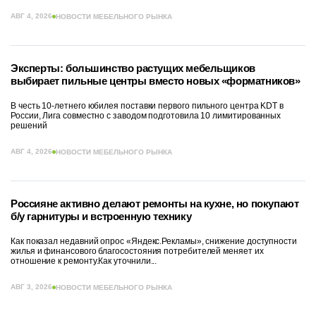
АВГ 4, 2026
НОВОСТИ МЕБЕЛЬНОГО РЫНКА
Эксперты: большинство растущих мебельщиков
выбирает пильные центры вместо новых «форматников»
В честь 10-летнего юбилея поставки первого пильного центра KDT в
России, Лига совместно с заводом подготовила 10 лимитированных
решений
АВГ 4, 2026
НОВОСТИ МЕБЕЛЬНОГО РЫНКА
Россияне активно делают ремонты на кухне, но покупают
б/у гарнитуры и встроенную технику
Как показал недавний опрос «Яндекс.Рекламы», снижение доступности
жилья и финансового благосостояния потребителей меняет их
отношение к ремонту.Как уточнили...
АВГ 3, 2026
НОВОСТИ МЕБЕЛЬНОГО РЫНКА