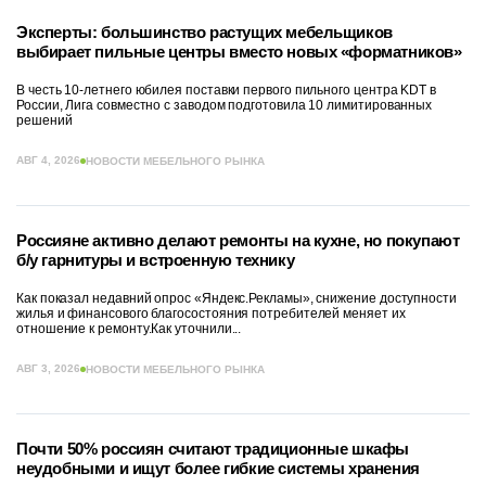
Эксперты: большинство растущих мебельщиков
выбирает пильные центры вместо новых «форматников»
В честь 10-летнего юбилея поставки первого пильного центра KDT в
России, Лига совместно с заводом подготовила 10 лимитированных
решений
АВГ 4, 2026
НОВОСТИ МЕБЕЛЬНОГО РЫНКА
Россияне активно делают ремонты на кухне, но покупают
б/у гарнитуры и встроенную технику
Как показал недавний опрос «Яндекс.Рекламы», снижение доступности
жилья и финансового благосостояния потребителей меняет их
отношение к ремонту.Как уточнили...
АВГ 3, 2026
НОВОСТИ МЕБЕЛЬНОГО РЫНКА
Почти 50% россиян считают традиционные шкафы
неудобными и ищут более гибкие системы хранения