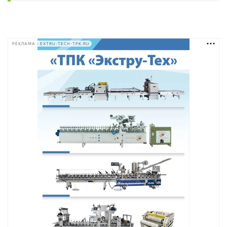
РЕКЛАМА • EXTRU-TECH-TPK.RU