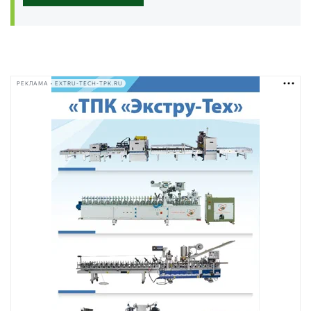
РЕКЛАМА • EXTRU-TECH-TPK.RU