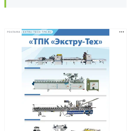
РЕКЛАМА • EXTRU-TECH-TPK.RU