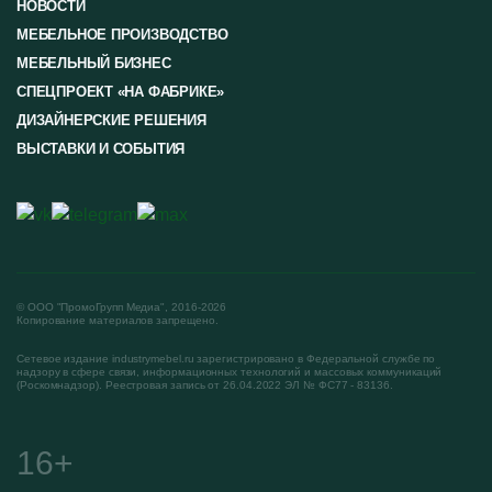
НОВОСТИ
МЕБЕЛЬНОЕ ПРОИЗВОДСТВО
МЕБЕЛЬНЫЙ БИЗНЕС
СПЕЦПРОЕКТ «НА ФАБРИКЕ»
ДИЗАЙНЕРСКИЕ РЕШЕНИЯ
ВЫСТАВКИ И СОБЫТИЯ
© ООО "ПромоГрупп Медиа", 2016-2026
Копирование материалов запрещено.
Сетевое издание industrymebel.ru зарегистрировано в Федеральной службе по
надзору в сфере связи, информационных технологий и массовых коммуникаций
(Роскомнадзор). Реестровая запись от 26.04.2022 ЭЛ № ФС77 - 83136.
16+