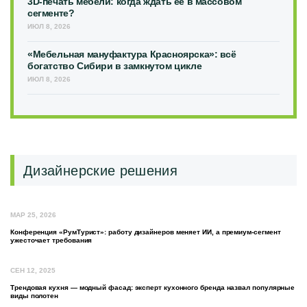
3D-печать мебели: когда ждать её в массовом
сегменте?
ИЮЛ 8, 2026
«Мебельная мануфактура Красноярска»: всё
богатство Сибири в замкнутом цикле
ИЮЛ 8, 2026
Дизайнерские решения
МАР 25, 2026
Конференция «РумТурист»: работу дизайнеров меняет ИИ, а премиум-сегмент
ужесточает требования
СЕН 12, 2025
Трендовая кухня — модный фасад: эксперт кухонного бренда назвал популярные
виды полотен