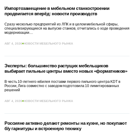
Импортозамещение в мебельном станкостроении
продвигается вперёд: новости производств
Сразу несколько предприятий из ЛПК и в целом мебельной сферы,
специализирующиеся на выпуске станков, отчитались о ходе проведения
модернизации....
АВГ 4, 2026
НОВОСТИ МЕБЕЛЬНОГО РЫНКА
Эксперты: большинство растущих мебельщиков
выбирает пильные центры вместо новых «форматников»
В честь 10-летнего юбилея поставки первого пильного центра KDT в
России, Лига совместно с заводом подготовила 10 лимитированных
решений
АВГ 4, 2026
НОВОСТИ МЕБЕЛЬНОГО РЫНКА
Россияне активно делают ремонты на кухне, но покупают
б/у гарнитуры и встроенную технику