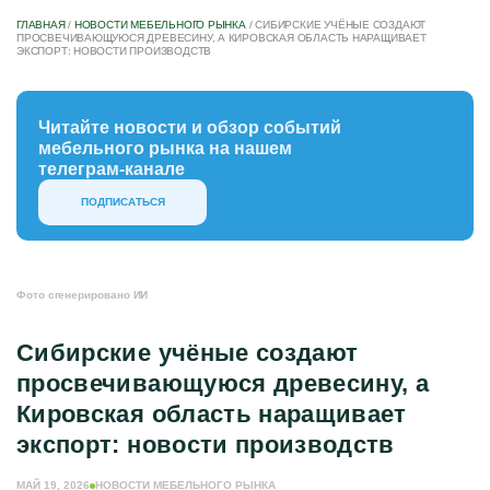
ГЛАВНАЯ
/
НОВОСТИ МЕБЕЛЬНОГО РЫНКА
/
СИБИРСКИЕ УЧЁНЫЕ СОЗДАЮТ
ПРОСВЕЧИВАЮЩУЮСЯ ДРЕВЕСИНУ, А КИРОВСКАЯ ОБЛАСТЬ НАРАЩИВАЕТ
ЭКСПОРТ: НОВОСТИ ПРОИЗВОДСТВ
Читайте новости и обзор событий
мебельного рынка на нашем
телеграм-канале
ПОДПИСАТЬСЯ
Фото сгенерировано ИИ
Сибирские учёные создают
просвечивающуюся древесину, а
Кировская область наращивает
экспорт: новости производств
МАЙ 19, 2026
НОВОСТИ МЕБЕЛЬНОГО РЫНКА