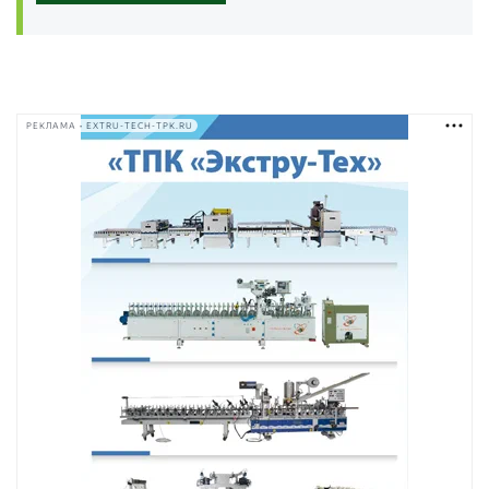
РЕКЛАМА • EXTRU-TECH-TPK.RU