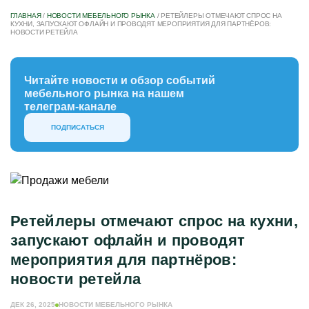
ГЛАВНАЯ
/
НОВОСТИ МЕБЕЛЬНОГО РЫНКА
/
РЕТЕЙЛЕРЫ ОТМЕЧАЮТ СПРОС НА
КУХНИ, ЗАПУСКАЮТ ОФЛАЙН И ПРОВОДЯТ МЕРОПРИЯТИЯ ДЛЯ ПАРТНЁРОВ:
НОВОСТИ РЕТЕЙЛА
Читайте новости и обзор событий
мебельного рынка на нашем
телеграм-канале
ПОДПИСАТЬСЯ
Ретейлеры отмечают спрос на кухни,
запускают офлайн и проводят
мероприятия для партнёров:
новости ретейла
ДЕК 26, 2025
НОВОСТИ МЕБЕЛЬНОГО РЫНКА