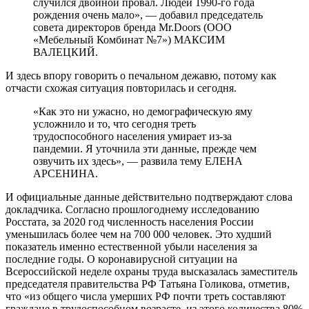
случился двойной провал. Людей 1990-го года
рождения очень мало», — добавил председатель
совета директоров бренда Mr.Doors (ООО
«Мебельный Комбинат №7») МАКСИМ
ВАЛЕЦКИЙ.
И здесь впору говорить о печальном дежавю, потому как
отчасти схожая ситуация повторилась и сегодня.
«Как это ни ужасно, но демографическую яму
усложнило и то, что сегодня треть
трудоспособного населения умирает из-за
пандемии. Я уточнила эти данные, прежде чем
озвучить их здесь», — развила тему ЕЛЕНА
АРСЕНИНА.
И официальные данные действительно подтверждают слова
докладчика. Согласно прошлогоднему исследованию
Росстата, за 2020 год численность населения России
уменьшилась более чем на 700 000 человек. Это худший
показатель именно естественной убыли населения за
последние годы. О коронавирусной ситуации на
Всероссийской неделе охраны труда высказалась заместитель
председателя правительства РФ Татьяна Голикова, отметив,
что «из общего числа умерших РФ почти треть составляют
граждане в трудоспособном возрасте, из этого количества 80%