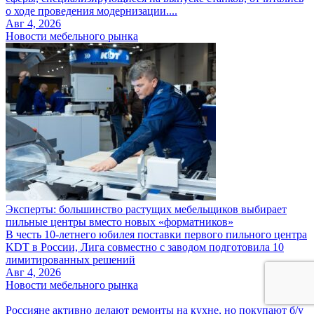
о ходе проведения модернизации....
Авг 4, 2026
Новости мебельного рынка
Эксперты: большинство растущих мебельщиков выбирает
пильные центры вместо новых «форматников»
В честь 10-летнего юбилея поставки первого пильного центра
KDT в России, Лига совместно с заводом подготовила 10
лимитированных решений
Авг 4, 2026
Новости мебельного рынка
Россияне активно делают ремонты на кухне, но покупают б/у