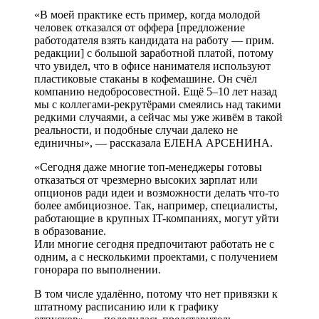
«В моей практике есть пример, когда молодой
человек отказался от оффера [предложение
работодателя взять кандидата на работу — прим.
редакции] с большой заработной платой, потому
что увидел, что в офисе нанимателя используют
пластиковые стаканы в кофемашине. Он счёл
компанию недобросовестной. Ещё 5–10 лет назад
мы с коллегами-рекрутёрами смеялись над такими
редкими случаями, а сейчас мы уже живём в такой
реальности, и подобные случаи далеко не
единичны», — рассказала ЕЛЕНА АРСЕНИНА.
«Сегодня даже многие топ-менеджеры готовы
отказаться от чрезмерно высоких зарплат или
опционов ради идеи и возможности делать что-то
более амбициозное. Так, например, специалисты,
работающие в крупных IT-компаниях, могут уйти
в образование.
Или многие сегодня предпочитают работать не с
одним, а с несколькими проектами, с получением
гонорара по выполнении.
В том числе удалённо, потому что нет привязки к
штатному расписанию или к графику