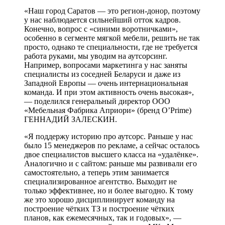
«Наш город Саратов — это регион-донор, поэтому
у нас наблюдается сильнейший отток кадров.
Конечно, вопрос с «синими воротничками»,
особенно в сегменте мягкой мебели, решить не так
просто, однако те специальности, где не требуется
работа руками, мы уводим на аутсорсинг.
Например, вопросами маркетинга у нас заняты
специалисты из соседней Беларуси и даже из
Западной Европы — очень интернациональная
команда. И при этом активность очень высокая»,
— поделился генеральный директор ООО
«Мебельная Фабрика Априори» (бренд O’Prime)
ГЕННАДИЙ ЗАЛЕСКИН.
«Я поддержу историю про аутсорс. Раньше у нас
было 15 менеджеров по рекламе, а сейчас осталось
двое специалистов высшего класса на «удалёнке».
Аналогично и с сайтом: раньше мы развивали его
самостоятельно, а теперь этим занимается
специализированное агентство. Выходит не
только эффективнее, но и более выгодно. К тому
же это хорошо дисциплинирует команду на
построение чётких ТЗ и построение чётких
планов, как ежемесячных, так и годовых», —