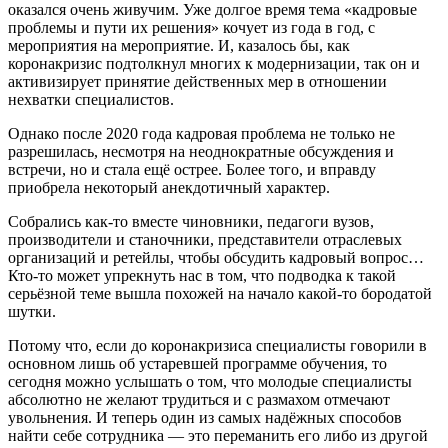
оказался очень живучим. Уже долгое время тема «кадровые
проблемы и пути их решения» кочует из года в год, с
мероприятия на мероприятие. И, казалось бы, как
коронакризис подтолкнул многих к модернизации, так он и
активизирует принятие действенных мер в отношении
нехватки специалистов.
Однако после 2020 года кадровая проблема не только не
разрешилась, несмотря на неоднократные обсуждения и
встречи, но и стала ещё острее. Более того, и вправду
приобрела некоторый анекдотичный характер.
Собрались как-то вместе чиновники, педагоги вузов,
производители и станочники, представители отраслевых
организаций и ретейлы, чтобы обсудить кадровый вопрос…
Кто-то может упрекнуть нас в том, что подводка к такой
серьёзной теме вышла похожей на начало какой-то бородатой
шутки.
Потому что, если до коронакризиса специалисты говорили в
основном лишь об устаревшей программе обучения, то
сегодня можно услышать о том, что молодые специалисты
абсолютно не желают трудиться и с размахом отмечают
увольнения. И теперь один из самых надёжных способов
найти себе сотрудника — это переманить его либо из другой