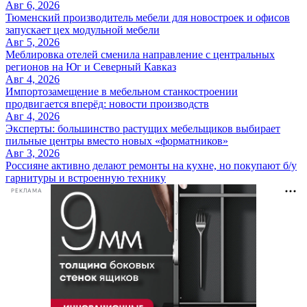
Авг 6, 2026
Тюменский производитель мебели для новостроек и офисов
запускает цех модульной мебели
Авг 5, 2026
Меблировка отелей сменила направление с центральных
регионов на Юг и Северный Кавказ
Авг 4, 2026
Импортозамещение в мебельном станкостроении
продвигается вперёд: новости производств
Авг 4, 2026
Эксперты: большинство растущих мебельщиков выбирает
пильные центры вместо новых «форматников»
Авг 3, 2026
Россияне активно делают ремонты на кухне, но покупают б/у
гарнитуры и встроенную технику
РЕКЛАМА