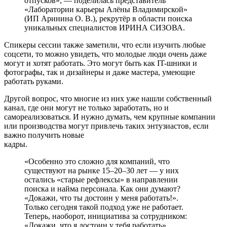
отпусков», — поделилась представитель
«Лаборатории карьеры Алёны Владимирской»
(ИП Аринина О. В.), рекрутёр в области поиска
уникальных специалистов ИРИНА СИЗОВА.
Спикеры сессии также заметили, что если изучить любые
соцсети, то можно увидеть, что молодые люди очень даже
могут и хотят работать. Это могут быть как IT-шники и
фотографы, так и дизайнеры и даже мастера, умеющие
работать руками.
Другой вопрос, что многие из них уже нашли собственный
канал, где они могут не только заработать, но и
самореализоваться. И нужно думать, чем крупные компании
или производства могут привлечь таких энтузиастов, если
важно получить новые
кадры.
«Особенно это сложно для компаний, что
существуют на рынке 15–20–30 лет — у них
остались «старые рефлексы» в направлении
поиска и найма персонала. Как они думают?
«Докажи, что ты достоин у меня работать!».
Только сегодня такой подход уже не работает.
Теперь, наоборот, инициатива за сотрудником:
«Докажи, что я достоин у тебя работать».