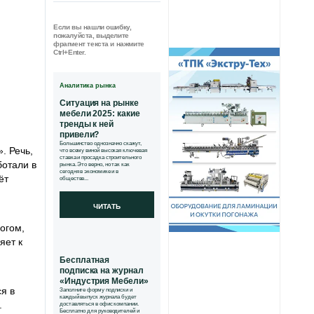
Если вы нашли ошибку,
пожалуйста, выделите
фрагмент текста и нажмите
Ctrl+Enter.
Аналитика рынка
Ситуация на рынке
мебели 2025: какие
тренды к ней
привели?
Большинство однозначно скажут,
. Речь,
что всему виной высокая ключевая
ставка и просадка строительного
ботали в
рынка. Это верно, но так как
сегодня в экономике и в
ёт
обществе...
ЧИТАТЬ
огом,
яет к
Бесплатная
подписка на журнал
«Индустрия Мебели»
я в
Заполните форму подписки и
каждый выпуск журнала будет
.
доставляться в офис компании.
Бесплатно для руководителей и