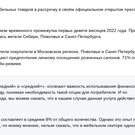
ебельных товаров в рассрочку в своём официальном открытом прес
лизе временного промежутка первых девяти месяцев 2022 года. П
ись жители Сибири, Поволжья и Санкт-Петербурга.
ляли покупатели в Московском регионе, Поволжье и Санкт-Петербу
тдают предпочтение личному посещению розничных салонов: 71% п
айн-режиме.
редний» и «средний+», осознают важность использования финанс
оду, понимая необходимость такой опции для потребителя. И по
да, мы можем сказать, что в нашем случае данная услуга действи
 составляет в среднем 8% от общего количества. Однако это опыт
, по моему мнению, нельзя сказать, что в мебельном секторе одно
.