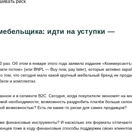
ебельщика: идти на уступки —
0 раз. Об этом в январе этого года заявило издание «Коммерсантъ»
лати потом» (или BNPL — Buy now, pay later), которые активно зара
ь о том, что сегодня мало какой крупный мебельный бренд не прода
бели и комплектах.
ное и в сегменте В2С. Сегодня, когда покупатели экономят на мн
вой необходимости, возможность раздробить платёж больше склон
кой возможностью? Есть ли какие-то риски для самих продавцов?
рочке финансовые инструменты? И насколько эти форматы отличаютс
женцев тоже в ходу финансовые способы поддержки своих клиентов