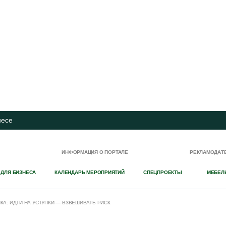
несе
И
ИНФОРМАЦИЯ О ПОРТАЛЕ
РЕКЛАМОДАТ
 ДЛЯ БИЗНЕСА
КАЛЕНДАРЬ МЕРОПРИЯТИЙ
СПЕЦПРОЕКТЫ
МЕБЕЛ
: ИДТИ НА УСТУПКИ — ВЗВЕШИВАТЬ РИСК