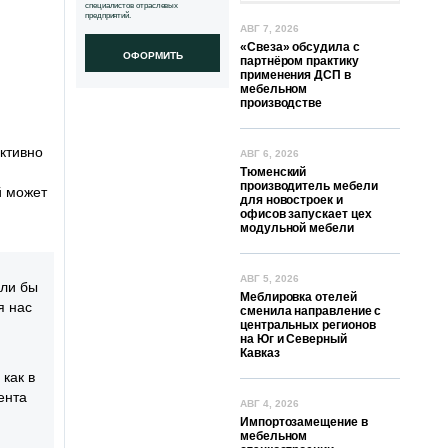
специалистов отраслевых
предприятий.
АВГ 7, 2026
«Свеза» обсудила с
ОФОРМИТЬ
партнёром практику
применения ДСП в
мебельном
производстве
ктивно
АВГ 6, 2026
Тюменский
производитель мебели
й может
для новостроек и
офисов запускает цех
модульной мебели
АВГ 5, 2026
али бы
Меблировка отелей
я нас
сменила направление с
центральных регионов
на Юг и Северный
Кавказ
как в
ента
АВГ 4, 2026
Импортозамещение в
мебельном