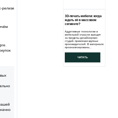
с-релизе
3D-печать мебели: когда
ждать её в массовом
сегменте?
ричём
Аддитивные технологии в
мебельной отрасли выходят
за пределы дизайнерских
студий, привлекая крупных
производителей. В материале
рге.
проанализированы...
окупок
ЧИТАТЬ
овых
тельно
 нашей
значно