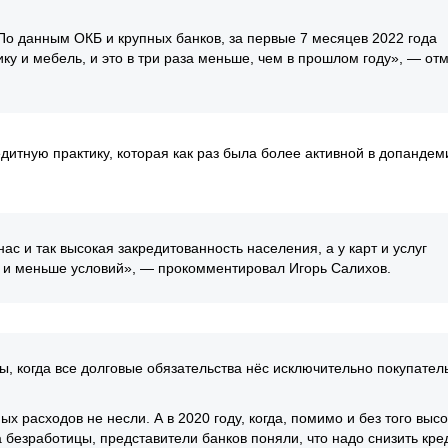
По данным ОКБ и крупных банков, за первые 7 месяцев 2022 года
у и мебель, и это в три раза меньше, чем в прошлом году», — от
едитную практику, которая как раз была более активной в допанде
ас и так высокая закредитованность населения, а у карт и услуг
я и меньше условий», — прокомментировал Игорь Салихов.
, когда все долговые обязательства нёс исключительно покупатель
 расходов не несли. А в 2020 году, когда, помимо и без того выс
 безработицы, представители банков поняли, что надо снизить кр