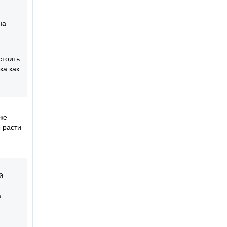
на
стоить
ка как
же
 расти
й
а