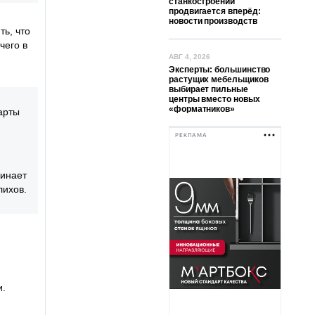
станкостроении
продвигается вперёд:
новости производств
ь, что
чего в
АВГ 4, 2026
Эксперты: большинство
растущих мебельщиков
выбирает пильные
центры вместо новых
«форматников»
арты
РЕКЛАМА
минает
лихов.
и.