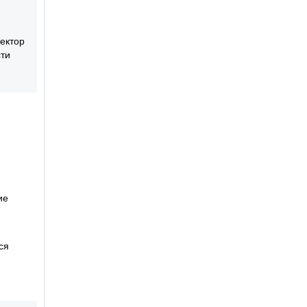
ектор
ти
ие
ся