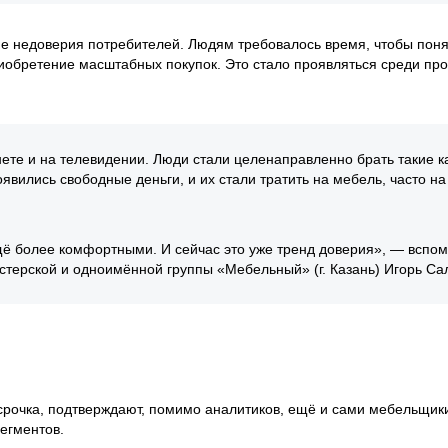
не недоверия потребителей. Людям требовалось время, чтобы понят
иобретение масштабных покупок. Это стало проявляться среди про
нете и на телевидении. Люди стали целенаправленно брать такие к
явились свободные деньги, и их стали тратить на мебель, часто на
ещё более комфортными. И сейчас это уже тренд доверия», — вспо
терской и одноимённой группы «Мебельный» (г. Казань) Игорь Са
срочка, подтверждают, помимо аналитиков, ещё и сами мебельщик
егментов.