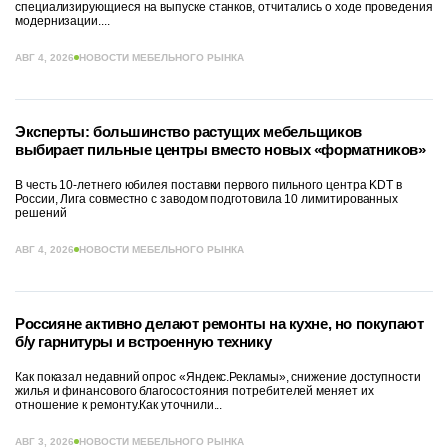
специализирующиеся на выпуске станков, отчитались о ходе проведения
модернизации....
АВГ 4, 2026
НОВОСТИ МЕБЕЛЬНОГО РЫНКА
Эксперты: большинство растущих мебельщиков
выбирает пильные центры вместо новых «форматников»
В честь 10-летнего юбилея поставки первого пильного центра KDT в
России, Лига совместно с заводом подготовила 10 лимитированных
решений
АВГ 4, 2026
НОВОСТИ МЕБЕЛЬНОГО РЫНКА
Россияне активно делают ремонты на кухне, но покупают
б/у гарнитуры и встроенную технику
Как показал недавний опрос «Яндекс.Рекламы», снижение доступности
жилья и финансового благосостояния потребителей меняет их
отношение к ремонту.Как уточнили...
АВГ 3, 2026
НОВОСТИ МЕБЕЛЬНОГО РЫНКА