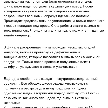
связующими компонентами (этап осмоления) и в таком
финальном виде поступает в сушильную камеру. После
испарения ненужной влаги отсортированное волокно
разравнивают вальцами, образуя идеальное полотно.
Происходит предварительное уплотнение, и только после него
«ковёр» попадает под пресс. Сила работы станка зависит от
того, плиты какой толщины и длины нужно получить — данные
задаёт оператор.
В финале раскроенная плита проходит несколько стадий
контроля, включая проверку на дефектоскопе и
толщинометре, которые позволяют выявить брак в конечной
продукции. Только после проверки полученные плиты
шлифуют, укладывают в стопы и упаковывают.
Ещё одна особенность завода — внутрипроизводственный
рециклинг. Все образующиеся отходы утилизируют с
получением ресурсов для нужд предприятия. Здесь
однозначно виден австрийский подход, потому что в России
пока что не так много площадок, где были бы хотя бы
котельные.
Кора после окорки уходит на энергоблок мощностью 60