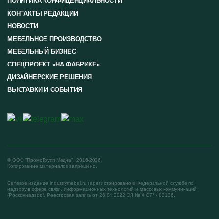
ПОЛИТИКА КОНФИДЕНЦИАЛЬНОСТИ
КОНТАКТЫ РЕДАКЦИИ
НОВОСТИ
МЕБЕЛЬНОЕ ПРОИЗВОДСТВО
МЕБЕЛЬНЫЙ БИЗНЕС
СПЕЦПРОЕКТ «НА ФАБРИКЕ»
ДИЗАЙНЕРСКИЕ РЕШЕНИЯ
ВЫСТАВКИ И СОБЫТИЯ
© ООО "ПромоГрупп Медиа", 2016-2026
Копирование материалов запрещено.
Сетевое издание industrymebel.ru зарегистрировано в Федеральной службе по
надзору в сфере связи, информационных технологий и массовых коммуникаций
(Роскомнадзор). Реестровая запись от 26.04.2022 ЭЛ № ФС77 - 83136.