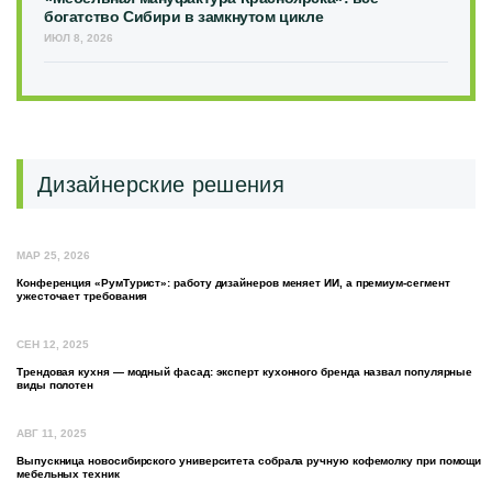
богатство Сибири в замкнутом цикле
ИЮЛ 8, 2026
Дизайнерские решения
МАР 25, 2026
Конференция «РумТурист»: работу дизайнеров меняет ИИ, а премиум-сегмент
ужесточает требования
СЕН 12, 2025
Трендовая кухня — модный фасад: эксперт кухонного бренда назвал популярные
виды полотен
АВГ 11, 2025
Выпускница новосибирского университета собрала ручную кофемолку при помощи
мебельных техник