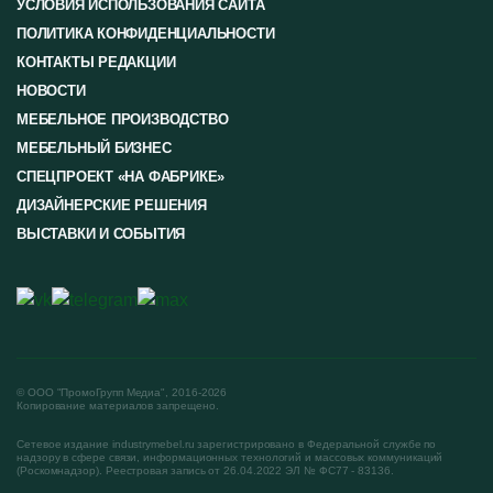
УСЛОВИЯ ИСПОЛЬЗОВАНИЯ САЙТА
ПОЛИТИКА КОНФИДЕНЦИАЛЬНОСТИ
КОНТАКТЫ РЕДАКЦИИ
НОВОСТИ
МЕБЕЛЬНОЕ ПРОИЗВОДСТВО
МЕБЕЛЬНЫЙ БИЗНЕС
СПЕЦПРОЕКТ «НА ФАБРИКЕ»
ДИЗАЙНЕРСКИЕ РЕШЕНИЯ
ВЫСТАВКИ И СОБЫТИЯ
© ООО "ПромоГрупп Медиа", 2016-2026
Копирование материалов запрещено.
Сетевое издание industrymebel.ru зарегистрировано в Федеральной службе по
надзору в сфере связи, информационных технологий и массовых коммуникаций
(Роскомнадзор). Реестровая запись от 26.04.2022 ЭЛ № ФС77 - 83136.