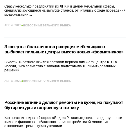
Сразу несколько предприятий из ЛПК и в целом мебельной сферы,
специализирующиеся на выпуске станков, отчитались о ходе проведения
модернизации....
АВГ 4, 2026
НОВОСТИ МЕБЕЛЬНОГО РЫНКА
Эксперты: большинство растущих мебельщиков
выбирает пильные центры вместо новых «форматников»
В честь 10-летнего юбилея поставки первого пильного центра KDT в
России, Лига совместно с заводом подготовила 10 лимитированных
решений
АВГ 4, 2026
НОВОСТИ МЕБЕЛЬНОГО РЫНКА
Россияне активно делают ремонты на кухне, но покупают
б/у гарнитуры и встроенную технику
Как показал недавний опрос «Яндекс.Рекламы», снижение доступности
жилья и финансового благосостояния потребителей меняет их
отношение к ремонту.Как уточнили...