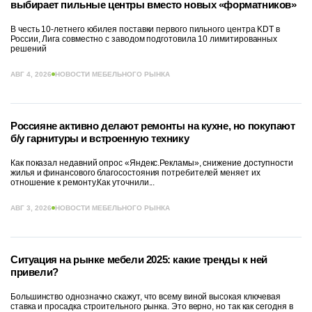
выбирает пильные центры вместо новых «форматников»
В честь 10-летнего юбилея поставки первого пильного центра KDT в
России, Лига совместно с заводом подготовила 10 лимитированных
решений
АВГ 4, 2026
НОВОСТИ МЕБЕЛЬНОГО РЫНКА
Россияне активно делают ремонты на кухне, но покупают
б/у гарнитуры и встроенную технику
Как показал недавний опрос «Яндекс.Рекламы», снижение доступности
жилья и финансового благосостояния потребителей меняет их
отношение к ремонту.Как уточнили...
АВГ 3, 2026
НОВОСТИ МЕБЕЛЬНОГО РЫНКА
Ситуация на рынке мебели 2025: какие тренды к ней
привели?
Большинство однозначно скажут, что всему виной высокая ключевая
ставка и просадка строительного рынка. Это верно, но так как сегодня в