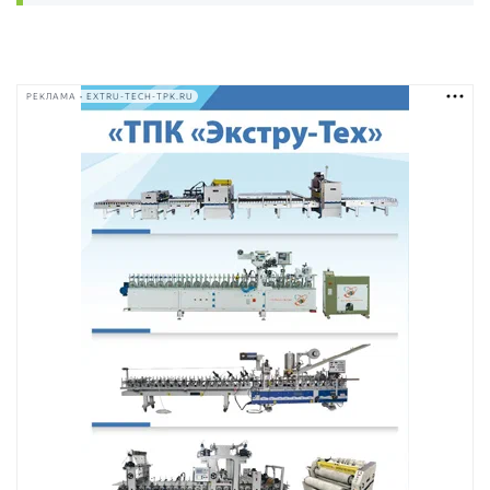
РЕКЛАМА • EXTRU-TECH-TPK.RU