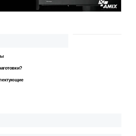
ры
заготовки?
плектующие