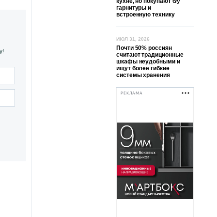
кухне, но покупают б/у
гарнитуры и
встроенную технику
ИЮЛ 31, 2026
Почти 50% россиян
у!
считают традиционные
шкафы неудобными и
ищут более гибкие
системы хранения
РЕКЛАМА