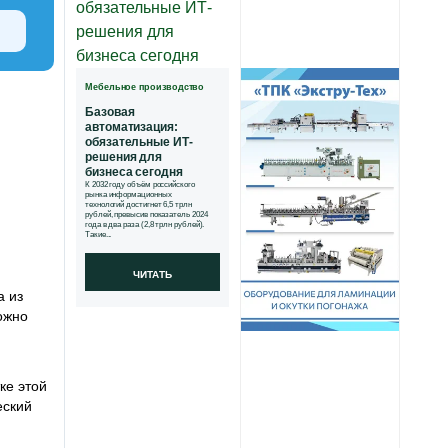
Мебельное производство
Базовая
автоматизация:
обязательные ИТ-
решения для
бизнеса сегодня
К 2032 году объём российского
рынка информационных
технологий достигнет 6,5 трлн
рублей, превысив показатель 2024
года в два раза (2,8 трлн рублей).
Такие...
ЧИТАТЬ
а из
ожно
ке этой
еский