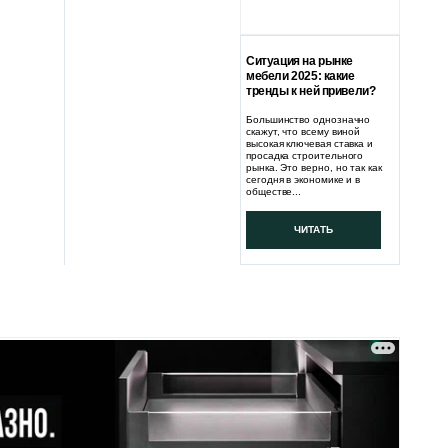
Ситуация на рынке
мебели 2025: какие
тренды к ней привели?
Большинство однозначно
скажут, что всему виной
высокая ключевая ставка и
просадка строительного
рынка. Это верно, но так как
сегодня в экономике и в
обществе...
ЧИТАТЬ