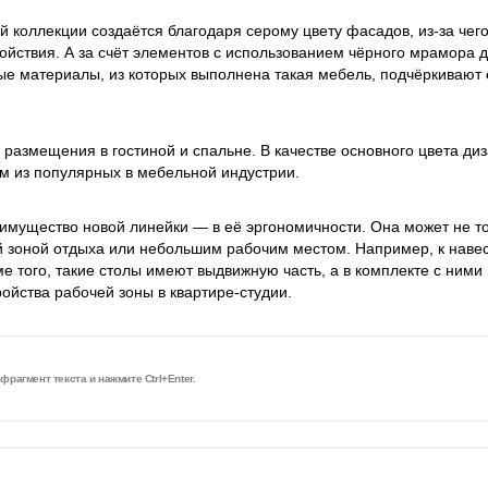
ой коллекции создаётся благодаря серому цвету фасадов, из-за чег
койствия. А за счёт элементов с использованием чёрного мрамора 
ые материалы, из которых выполнена такая мебель, подчёркивают 
 размещения в гостиной и спальне. В качестве основного цвета ди
м из популярных в мебельной индустрии.
еимущество новой линейки — в её эргономичности. Она может не т
й зоной отдыха или небольшим рабочим местом. Например, к наве
е того, такие столы имеют выдвижную часть, а в комплекте с ними
ройства рабочей зоны в квартире-студии.
рагмент текста и нажмите Ctrl+Enter.