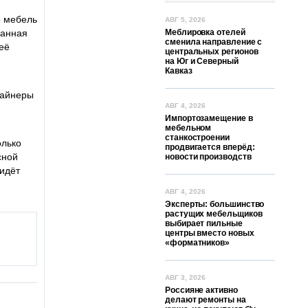
о мебель
АВГ 5, 2026
данная
Меблировка отелей
сменила направление с
её
центральных регионов
на Юг и Северный
Кавказ
зайнеры
АВГ 4, 2026
Импортозамещение в
мебельном
станкостроении
олько
продвигается вперёд:
сной
новости производств
 идёт
АВГ 4, 2026
Эксперты: большинство
растущих мебельщиков
выбирает пильные
центры вместо новых
«форматников»
АВГ 3, 2026
Россияне активно
делают ремонты на