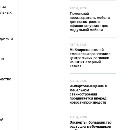
тах
АВГ 6, 2026
ельных
Тюменский
производитель мебели
для новостроек и
офисов запускает цех
модульной мебели
брике и
АВГ 5, 2026
Меблировка отелей
сменила направление с
центральных регионов
но
на Юг и Северный
Кавказ
одство
АВГ 4, 2026
Импортозамещение в
мебельном
станкостроении
продвигается вперёд:
новости производств
АВГ 4, 2026
ей
Эксперты: большинство
растущих мебельщиков