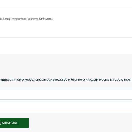
рагмент текста и нажмите Ctrl+Enter.
ших статей о мебельном производстве и бизнесе каждый месяц на свою почт
ДПИСАТЬСЯ