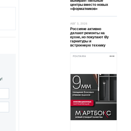
выбирает пильные
центры вместо новых
«форматников»
АВГ 3, 2026
Россияне активно
делают ремонты на
кухне, но покупают б/у
гарнитуры и
встроенную технику
РЕКЛАМА
у!