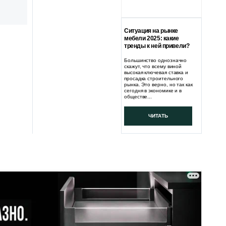
Ситуация на рынке
мебели 2025: какие
тренды к ней привели?
Большинство однозначно
скажут, что всему виной
высокая ключевая ставка и
просадка строительного
рынка. Это верно, но так как
сегодня в экономике и в
обществе...
ЧИТАТЬ