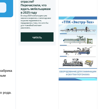
отрасли?
Перечислили, что
ждать мебельщикам
в 2025 году
В конце 2024 мебельщики уже
немного смирились с неполадками
на рынке недвижимости,
порадовались тому, что хотя бы
для «семейной ипотеки»
увеличили...
ЧИТАТЬ
фабрика
тным
о рода.