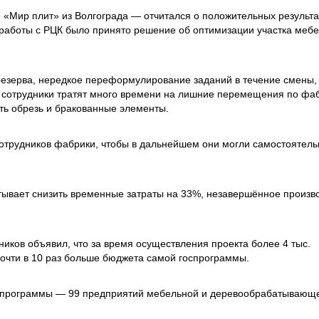
 «Мир плит» из Волгограда — отчитался о положительных результа
й работы с РЦК было принято решение об оптимизации участка меб
 резерва, нередкое переформулирование заданий в течение смены,
о сотрудники тратят много времени на лишние перемещения по фа
ть обрезь и бракованные элементы.
отрудников фабрики, чтобы в дальнейшем они могли самостоятель
тывает снизить временные затраты на 33%, незавершённое произв
иков объявил, что за время осуществления проекта более 4 тыс.
почти в 10 раз больше бюджета самой госпрограммы.
ов программы — 99 предприятий мебельной и деревообрабатывающ