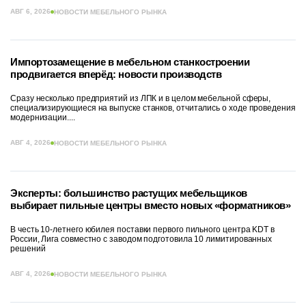
АВГ 6, 2026
НОВОСТИ МЕБЕЛЬНОГО РЫНКА
Импортозамещение в мебельном станкостроении
продвигается вперёд: новости производств
Сразу несколько предприятий из ЛПК и в целом мебельной сферы,
специализирующиеся на выпуске станков, отчитались о ходе проведения
модернизации....
АВГ 4, 2026
НОВОСТИ МЕБЕЛЬНОГО РЫНКА
Эксперты: большинство растущих мебельщиков
выбирает пильные центры вместо новых «форматников»
В честь 10-летнего юбилея поставки первого пильного центра KDT в
России, Лига совместно с заводом подготовила 10 лимитированных
решений
АВГ 4, 2026
НОВОСТИ МЕБЕЛЬНОГО РЫНКА