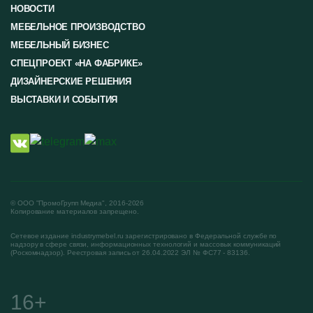
НОВОСТИ
МЕБЕЛЬНОЕ ПРОИЗВОДСТВО
МЕБЕЛЬНЫЙ БИЗНЕС
СПЕЦПРОЕКТ «НА ФАБРИКЕ»
ДИЗАЙНЕРСКИЕ РЕШЕНИЯ
ВЫСТАВКИ И СОБЫТИЯ
© ООО "ПромоГрупп Медиа", 2016-2026
Копирование материалов запрещено.
Сетевое издание industrymebel.ru зарегистрировано в Федеральной службе по
надзору в сфере связи, информационных технологий и массовых коммуникаций
(Роскомнадзор). Реестровая запись от 26.04.2022 ЭЛ № ФС77 - 83136.
16+