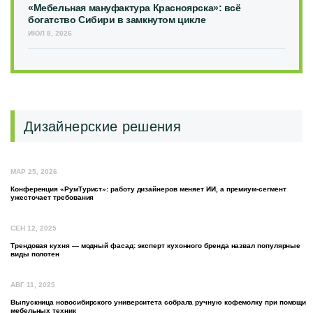
«Мебельная мануфактура Красноярска»: всё
богатство Сибири в замкнутом цикле
ИЮЛ 8, 2026
Дизайнерские решения
МАР 25, 2026
Конференция «РумТурист»: работу дизайнеров меняет ИИ, а премиум-сегмент
ужесточает требования
СЕН 12, 2025
Трендовая кухня — модный фасад: эксперт кухонного бренда назвал популярные
виды полотен
АВГ 11, 2025
Выпускница новосибирского университета собрала ручную кофемолку при помощи
мебельных техник