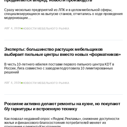
Сразу несколько предприятий из ЛПК и в целом мебельной сферы,
специализирующиеся на выпуске станков, отчитались о ходе проведения
модернизации....
АВГ 4, 2026
НОВОСТИ МЕБЕЛЬНОГО РЫНКА
Эксперты: большинство растущих мебельщиков
выбирает пильные центры вместо новых «форматников»
В честь 10-летнего юбилея поставки первого пильного центра KDT в
России, Лига совместно с заводом подготовила 10 лимитированных
решений
АВГ 4, 2026
НОВОСТИ МЕБЕЛЬНОГО РЫНКА
Россияне активно делают ремонты на кухне, но покупают
б/у гарнитуры и встроенную технику
Как показал недавний опрос «Яндекс.Рекламы», снижение доступности
жилья и финансового благосостояния потребителей меняет их
отношение к ремонту.Как уточнили...