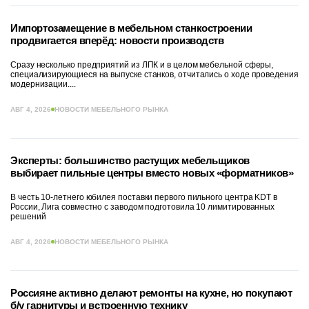
Импортозамещение в мебельном станкостроении
продвигается вперёд: новости производств
Сразу несколько предприятий из ЛПК и в целом мебельной сферы,
специализирующиеся на выпуске станков, отчитались о ходе проведения
модернизации....
АВГ 4, 2026
НОВОСТИ МЕБЕЛЬНОГО РЫНКА
Эксперты: большинство растущих мебельщиков
выбирает пильные центры вместо новых «форматников»
В честь 10-летнего юбилея поставки первого пильного центра KDT в
России, Лига совместно с заводом подготовила 10 лимитированных
решений
АВГ 4, 2026
НОВОСТИ МЕБЕЛЬНОГО РЫНКА
Россияне активно делают ремонты на кухне, но покупают
б/у гарнитуры и встроенную технику