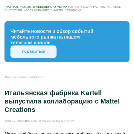
ГЛАВНАЯ
/
НОВОСТИ МЕБЕЛЬНОГО РЫНКА
/
ИТАЛЬЯНСКАЯ ФАБРИКА KARTELL
ВЫПУСТИЛА КОЛЛАБОРАЦИЮ С MATTEL CREATIONS
Читайте новости и обзор событий
мебельного рынка на нашем
телеграм-канале
ПОДПИСАТЬСЯ
Фото: creations.mattel.com
Итальянская фабрика Kartell
выпустила коллаборацию с Mattel
Creations
МАЙ 10, 2024
НОВОСТИ МЕБЕЛЬНОГО РЫНКА
Миланский бренд решил пополнить мебельный рынок новой