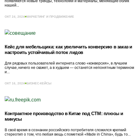
появляются новые тренды, технологии и материалы, меняющие облик
нашей...
ОКТ 24, 2024
МАРКЕТИНГ И ПРОДВИЖЕНИЕ
Кейс для мебельщика: как увеличить конверсию в заказ и
настроить устойчивый поток лидов
Для рядовых пользователей интернета слово «конверсия», в лучшем
случае, ничего не скажет, а в худшем — останется непонятным термином
и...
ОКТ 16, 2024
БИЗНЕС-КЕЙСЫ
Контрактное производство в Китае под СТМ: плюсы и
минусы
В своё время в сознании российского потребителя сложился крепкий
стереотип о том, что любая вещь с пометкой «Made in China», будь то...