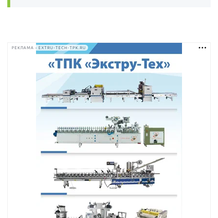
РЕКЛАМА • EXTRU-TECH-TPK.RU