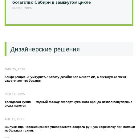
богатство Сибири в замкнутом цикле
ИЮЛ 8, 2026
Дизайнерские решения
МАР 25, 2026
Конференция «РумТурист»: работу дизайнеров меняет ИИ, а премиум-сегмент
ужесточает требования
СЕН 12, 2025
Трендовая кухня — модный фасад: эксперт кухонного бренда назвал популярные
виды полотен
АВГ 11, 2025
Выпускница новосибирского университета собрала ручную кофемолку при помощи
мебельных техник