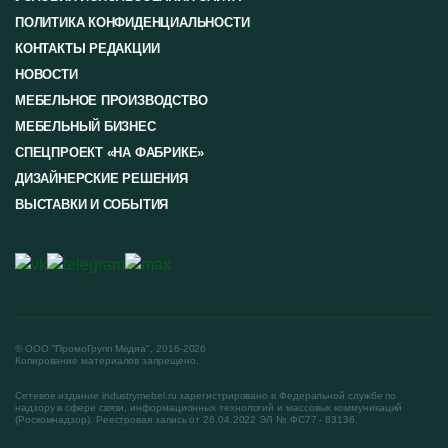
ПОЛИТИКА КОНФИДЕНЦИАЛЬНОСТИ
КОНТАКТЫ РЕДАКЦИИ
НОВОСТИ
МЕБЕЛЬНОЕ ПРОИЗВОДСТВО
МЕБЕЛЬНЫЙ БИЗНЕС
СПЕЦПРОЕКТ «НА ФАБРИКЕ»
ДИЗАЙНЕРСКИЕ РЕШЕНИЯ
ВЫСТАВКИ И СОБЫТИЯ
© ООО "ПромоГрупп Медиа", 2016-2026
Копирование материалов запрещено.
Сетевое издание industrymebel.ru зарегистрировано в Федеральной службе по
надзору в сфере связи, информационных технологий и массовых коммуникаций
(Роскомнадзор). Реестровая запись от 26.04.2022 ЭЛ № ФС77 - 83136.