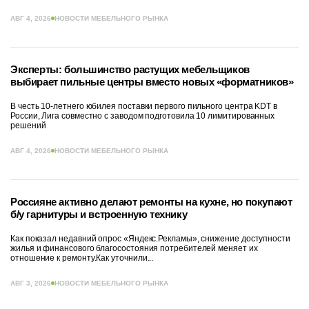
АВГ 4, 2026
НОВОСТИ МЕБЕЛЬНОГО РЫНКА
Эксперты: большинство растущих мебельщиков
выбирает пильные центры вместо новых «форматников»
В честь 10-летнего юбилея поставки первого пильного центра KDT в
России, Лига совместно с заводом подготовила 10 лимитированных
решений
АВГ 4, 2026
НОВОСТИ МЕБЕЛЬНОГО РЫНКА
Россияне активно делают ремонты на кухне, но покупают
б/у гарнитуры и встроенную технику
Как показал недавний опрос «Яндекс.Рекламы», снижение доступности
жилья и финансового благосостояния потребителей меняет их
отношение к ремонту.Как уточнили...
АВГ 3, 2026
НОВОСТИ МЕБЕЛЬНОГО РЫНКА