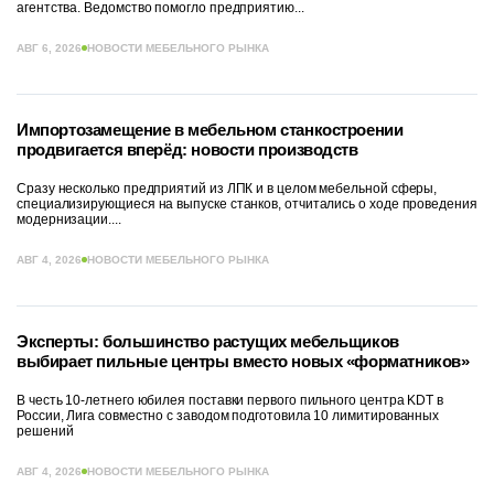
агентства. Ведомство помогло предприятию...
АВГ 6, 2026
НОВОСТИ МЕБЕЛЬНОГО РЫНКА
Импортозамещение в мебельном станкостроении
продвигается вперёд: новости производств
Сразу несколько предприятий из ЛПК и в целом мебельной сферы,
специализирующиеся на выпуске станков, отчитались о ходе проведения
модернизации....
АВГ 4, 2026
НОВОСТИ МЕБЕЛЬНОГО РЫНКА
Эксперты: большинство растущих мебельщиков
выбирает пильные центры вместо новых «форматников»
В честь 10-летнего юбилея поставки первого пильного центра KDT в
России, Лига совместно с заводом подготовила 10 лимитированных
решений
АВГ 4, 2026
НОВОСТИ МЕБЕЛЬНОГО РЫНКА