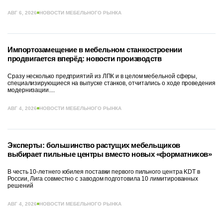
АВГ 6, 2026
НОВОСТИ МЕБЕЛЬНОГО РЫНКА
Импортозамещение в мебельном станкостроении
продвигается вперёд: новости производств
Сразу несколько предприятий из ЛПК и в целом мебельной сферы,
специализирующиеся на выпуске станков, отчитались о ходе проведения
модернизации....
АВГ 4, 2026
НОВОСТИ МЕБЕЛЬНОГО РЫНКА
Эксперты: большинство растущих мебельщиков
выбирает пильные центры вместо новых «форматников»
В честь 10-летнего юбилея поставки первого пильного центра KDT в
России, Лига совместно с заводом подготовила 10 лимитированных
решений
АВГ 4, 2026
НОВОСТИ МЕБЕЛЬНОГО РЫНКА