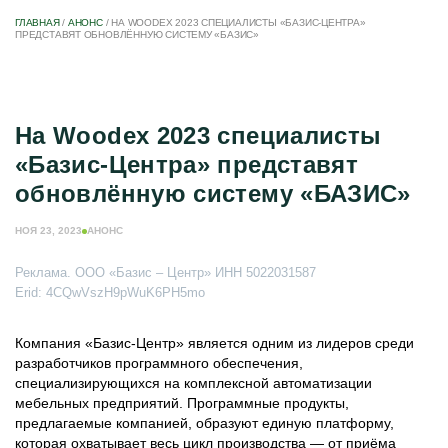
ГЛАВНАЯ
/
АНОНС
/
НА WOODEX 2023 СПЕЦИАЛИСТЫ «БАЗИС-ЦЕНТРА»
ПРЕДСТАВЯТ ОБНОВЛЁННУЮ СИСТЕМУ «БАЗИС»
На Woodex 2023 специалисты
«Базис-Центра» представят
обновлённую систему «БАЗИС»
НОЯ 23, 2023
АНОНС
Реклама. ООО «Базис – Центр» ИНН 5022031587
Erid: 4CQwVszH9pWuK6PH5mo
Компания «Базис-Центр» является одним из лидеров среди
разработчиков программного обеспечения,
специализирующихся на комплексной автоматизации
мебельных предприятий. Программные продукты,
предлагаемые компанией, образуют единую платформу,
которая охватывает весь цикл производства — от приёма