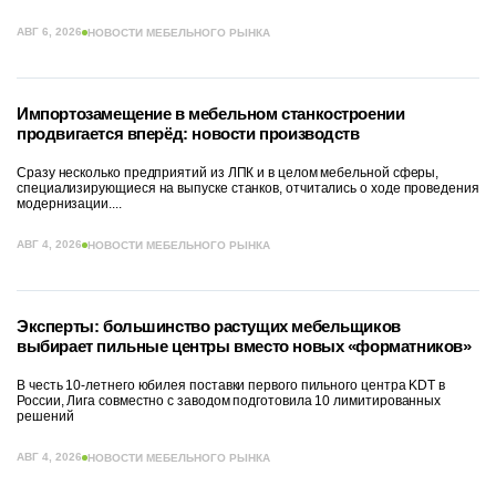
АВГ 6, 2026
НОВОСТИ МЕБЕЛЬНОГО РЫНКА
Импортозамещение в мебельном станкостроении
продвигается вперёд: новости производств
Сразу несколько предприятий из ЛПК и в целом мебельной сферы,
специализирующиеся на выпуске станков, отчитались о ходе проведения
модернизации....
АВГ 4, 2026
НОВОСТИ МЕБЕЛЬНОГО РЫНКА
Эксперты: большинство растущих мебельщиков
выбирает пильные центры вместо новых «форматников»
В честь 10-летнего юбилея поставки первого пильного центра KDT в
России, Лига совместно с заводом подготовила 10 лимитированных
решений
АВГ 4, 2026
НОВОСТИ МЕБЕЛЬНОГО РЫНКА